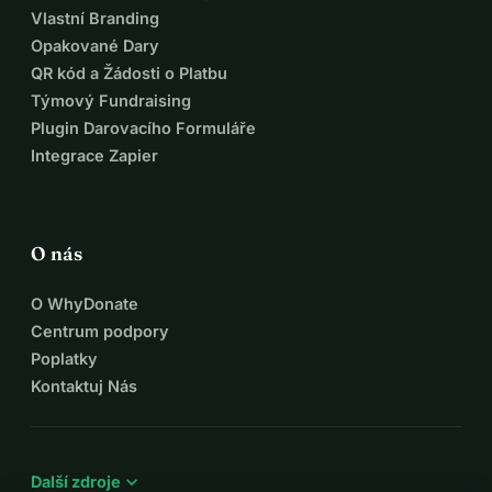
Vlastní Branding
Opakované Dary
QR kód a Žádosti o Platbu
Týmový Fundraising
Plugin Darovacího Formuláře
Integrace Zapier
O nás
O WhyDonate
Centrum podpory
Poplatky
Kontaktuj Nás
expand_more
Další zdroje