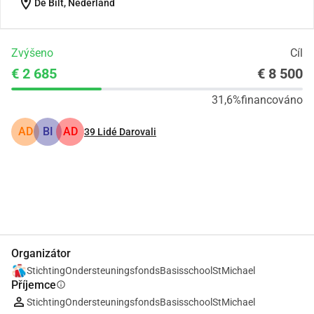
location_on
De Bilt, Nederland
Zvýšeno
Cíl
€ 2 685
€ 8 500
31,6%
financováno
AD
BI
AD
39
Lidé Darovali
Podíl
Darovat
Organizátor
StichtingOndersteuningsfondsBasisschoolStMichael
Příjemce
info
StichtingOndersteuningsfondsBasisschoolStMichael