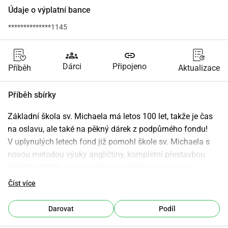
Údaje o výplatní bance
**************1145
groups
link
Dárci
Připojeno
Příběh
Aktualizace
Příběh sbírky
Základní škola sv. Michaela má letos 100 let, takže je čas 
na oslavu, ale také na pěkný dárek z podpůrného fondu!
V uplynulých letech fond již pomohl škole sv. Michaela s 
novou metodou výuky angličtiny, kompletní přestavbou 
školního hřiště a umožněním hudebního vyučování 
prostřednictvím souboru nástrojů.
Číst více
Tento rok máme 2 cíle, které chceme dosáhnout:
Darovat
Podíl
Cíl 1 - keramická pec