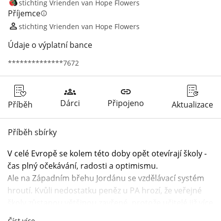
stichting Vrienden van Hope Flowers
Příjemce
info
stichting Vrienden van Hope Flowers
Údaje o výplatní bance
**************7672
groups
link
Dárci
Připojeno
Příběh
Aktualizace
Příběh sbírky
V celé Evropě se kolem této doby opět otevírají školy - 
čas plný očekávání, radosti a optimismu.
Ale na Západním břehu Jordánu se vzdělávací systém 
hroutí. Kvůli nedostatku peněz u PA hrozí, že veřejné 
školy zůstanou většinou zavřené, protože učitelé již více 
než půl roku nedostali mzdu a hrozí dlouhodobou 
Číst více