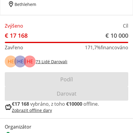
location_on
Bethlehem
Zvýšeno
Cíl
€ 17 168
€ 10 000
Zavřeno
171,7%
financováno
HE
HE
HE
73
Lidé Darovali
Podíl
Darovat
€17 168
vybráno, z toho
€10000
offline.
savings
Zobrazit offline dary
Organizátor