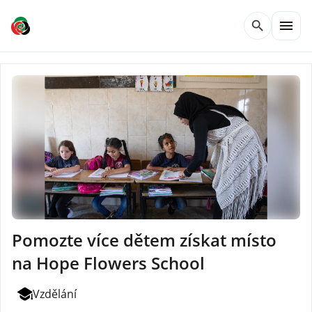
menu
search
Pomozte více dětem získat místo
na Hope Flowers School
Vzdělání