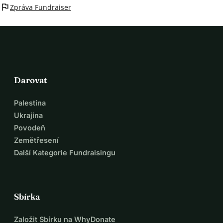
flag
Zpráva Fundraiser
Darovat
Palestina
Ukrajina
Povodeň
Zemětřesení
Další Kategorie Fundraisingu
Sbírka
Založit Sbírku na WhyDonate