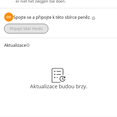
er niet het zwijgen toe doen.
Spojte se a připojte k této sbírce peněz.
info
Připojit Sběr Peněz
Aktualizace
info
Aktualizace budou brzy.