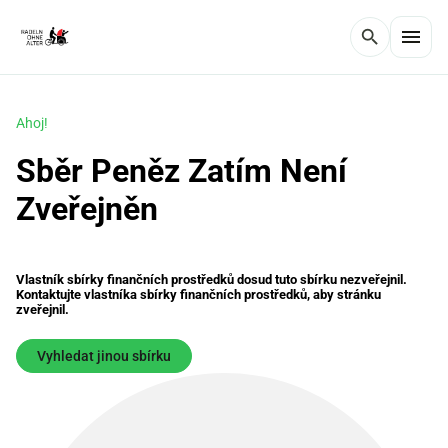
menu
search
Ahoj!
Sběr Peněz Zatím Není
Zveřejněn
Vlastník sbírky finančních prostředků dosud tuto sbírku nezveřejnil.
Kontaktujte vlastníka sbírky finančních prostředků, aby stránku
zveřejnil.
Vyhledat jinou sbírku