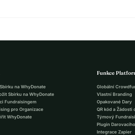
a
Funkce Platfo
t Sbírku na WhyDonate
Globální Crowdfu
ložit Sbírku na WhyDonate
Vlastní Branding
ci Fundraisingem
Opakované Dary
ising pro Organizace
QR kód a Žádosti 
ěřit WhyDonate
Týmový Fundrais
Plugin Darovacíh
Integrace Zapier