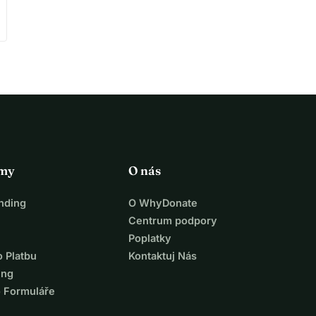
rmy
O nás
nding
O WhyDonate
Centrum podpory
Poplatky
o Platbu
Kontaktuj Nás
ing
o Formuláře