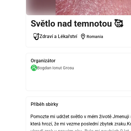
Světlo nad temnotou 🥰
location_on
Zdraví a Lékařství
Romania
Organizátor
Bogdan Ionut Grosu
Příběh sbírky
Pomozte mi udržet světlo v mém životě Jmenuji s
která hrozí, že mi vezme poslední zbytek zraku.