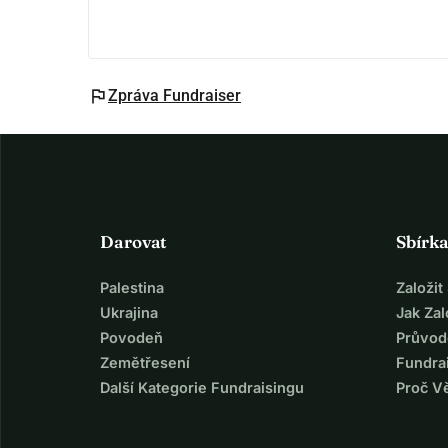
flag
Zpráva Fundraiser
Darovat
Sbírk
Palestina
Založi
Ukrajina
Jak Za
Povodeň
Průvod
Zemětřesení
Fundra
Další Kategorie Fundraisingu
Proč V