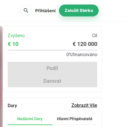
search
Přihlášení
Založit Sbírku
Zvýšeno
Cíl
€ 10
€ 120 000
0%
financováno
Podíl
Darovat
Zobrazit Vše
Dary
Nedávné Dary
Hlavní Přispěvatelé