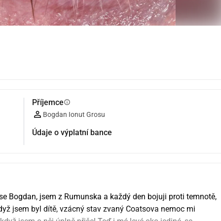
Příjemce
info
Bogdan Ionut Grosu
Údaje o výplatní bance
e Bogdan, jsem z Rumunska a každý den bojuji proti temnotě, 
Když jsem byl dítě, vzácný stav zvaný Coatsova nemoc mi 