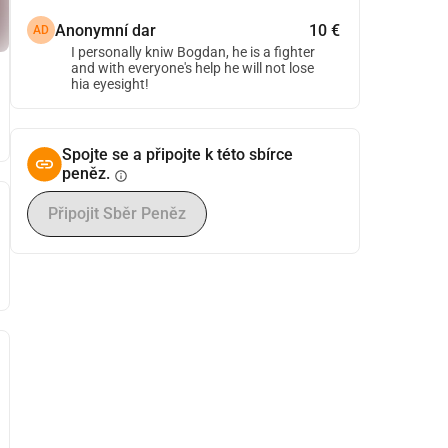
Anonymní dar
10 €
AD
I personally kniw Bogdan, he is a fighter
and with everyone's help he will not lose
hia eyesight!
Spojte se a připojte k této sbírce
peněz.
info
Připojit Sběr Peněz