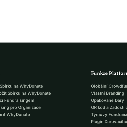
né, syrové a poetické podoby. Nedávno byla čestně jmenována 
vanou výstavou Duchové půdy v Stedelijk Museum Amsterdam 
čivějších hlasů v současném umění. Získala Královskou cenu 
vala impozantní mezinárodní reputaci.
u, hodnotám, které jsou také v srdci této spolupráce. Její 
věta kolem nás, ale vychází z příběhů, které sdílíme.
tane novým symbolem, živě ukazujícím rozmanitost a složitost 
 zvědavé návštěvníky, aby objevili skryté poklady, talenty a 
a
Funkce Platfo
eré spojí umění, kulturu, hudbu, sport a přírodu. Takové místo 
t Sbírku na WhyDonate
Globální Crowdfu
a ekonomické příležitosti pro lidi naší komunity.
ložit Sbírku na WhyDonate
Vlastní Branding
ich dveřmi doufáme, že inspirujeme naše sousedy, aby se 
ci Fundraisingem
Opakované Dary
. Společně můžeme hory přenášet, společně proměňujeme sny ve 
ising pro Organizace
QR kód a Žádosti 
ěřit WhyDonate
Týmový Fundrais
Plugin Darovacíh
ledující aktivity: