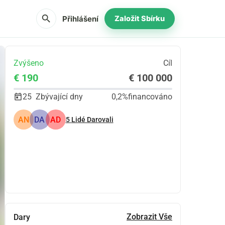
search
Přihlášení
Založit Sbírku
Zvýšeno
Cíl
€ 190
€ 100 000
25
Zbývající dny
0,2%
financováno
AN
DA
AD
5
Lidé Darovali
Podíl
Darovat
Zobrazit Vše
Dary