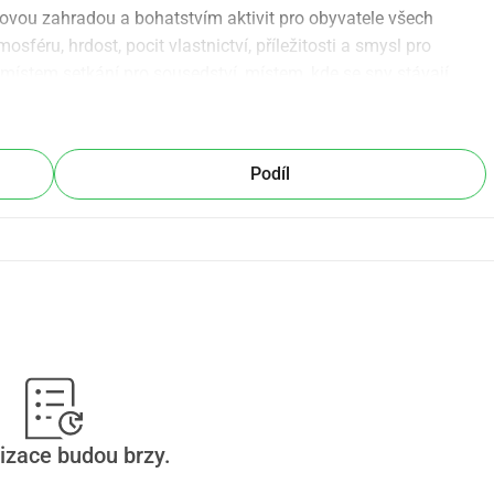
ovou zahradou a bohatstvím aktivit pro obyvatele všech 
féru, hrdost, pocit vlastnictví, příležitosti a smysl pro 
místem setkání pro sousedství, místem, kde se sny stávají 
ískat financování na realizaci monumentální skleněné 
Podíl
Florijn, která je centrem veškeré komunitní činnosti kolem 
atství příběhů, které Florijn uchovává již více než 50 let. 
m spojení mezi obyvateli, podnikateli a návštěvníky instalací 
ízí nový pohled na jednu z nejdynamičtějších čtvrtí 
race pro sociální a ekonomické příležitosti pro obyvatele 
ity, která prokázala soudržnost a odolnost po desetiletí 
pravena dále vzkvétat.
izace budou brzy.
kyně, jejíž monumentální malby, instalace a prostorová díla 
je osobní a univerzální témata jako migrace, spiritualita, 