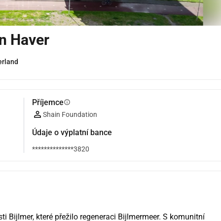
n Haver
erland
Příjemce
info
Shain Foundation
Údaje o výplatní bance
**************3820
i Bijlmer, které přežilo regeneraci Bijlmermeer. S komunitní 