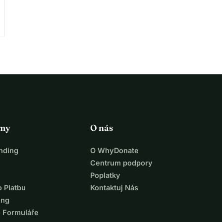
rmy
O nás
nding
O WhyDonate
Centrum podpory
Poplatky
o Platbu
Kontaktuj Nás
ing
o Formuláře