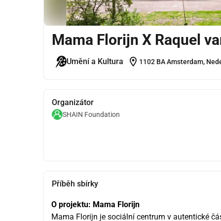
Mama Florijn X Raquel va
location_on
Umění a Kultura
1102 BA Amsterdam, Ned
Organizátor
SHAIN Foundation
Příběh sbírky
O projektu: Mama Florijn
Mama Florijn je sociální centrum v autentické část