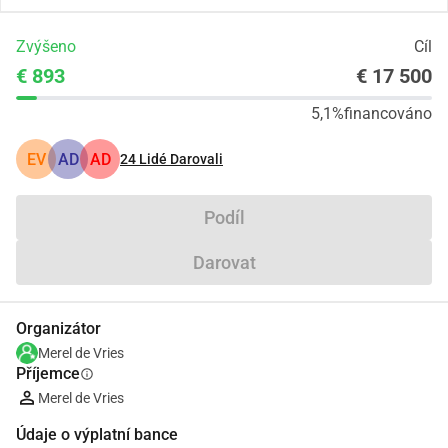
Zvýšeno
Cíl
€ 893
€ 17 500
5,1%
financováno
EV
AD
AD
24
Lidé Darovali
Podíl
Darovat
Organizátor
Merel de Vries
Příjemce
info
Merel de Vries
Údaje o výplatní bance