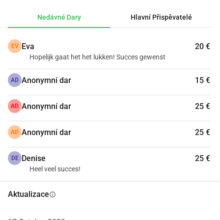
brigád, novinového rozvozu a také pomocí firem, které mě 
Nedávné Dary
Hlavní Přispěvatelé
sponzorují.
Zbytek, přibližně 
17 500,00 eur
, chci získat formou darů.
Eva
20 €
EV
Abych toto mohl/a uskutečnit, budu mít vaši pomoc velmi 
Hopelijk gaat het het lukken! Succes gewenst
potřebnou.
Nyní je otázka, zda mi chcete pomoci?
Anonymní dar
15 €
AD
Každý dar, malý nebo velký, přiblíží mému snu o kousek 
blíže.
Anonymní dar
25 €
AD
Předem děkuji za vaši pomoc!
Merel
Anonymní dar
25 €
AD
Denise
25 €
DE
Heel veel succes!
Aktualizace
info