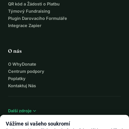
QR kód a Žádosti o Platbu
Týmový Fundraising
Plugin Darovacího Formuláře
Integrace Zapier
O nás
O WhyDonate
Centrum podpory
Poplatky
Kontaktuj Nás
expand_more
Další zdroje
Vážíme si vašeho soukromí