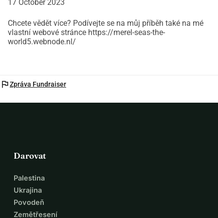
17 October 2023
Chcete vědět více? Podívejte se na můj příběh také na mé
vlastní webové stránce https://merel-seas-the-
world5.webnode.nl/
flag
Zpráva Fundraiser
Darovat
Palestina
Ukrajina
Povodeň
Zemětřesení