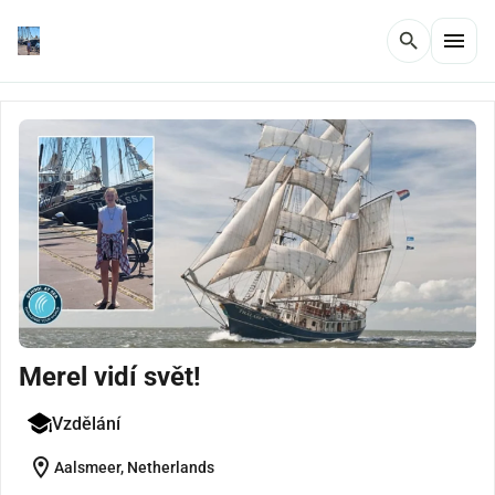
menu
search
Merel vidí svět!
Vzdělání
location_on
Aalsmeer, Netherlands