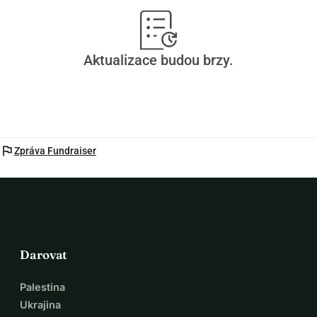
Aktualizace budou brzy.
flag
Zpráva Fundraiser
Darovat
Palestina
Ukrajina