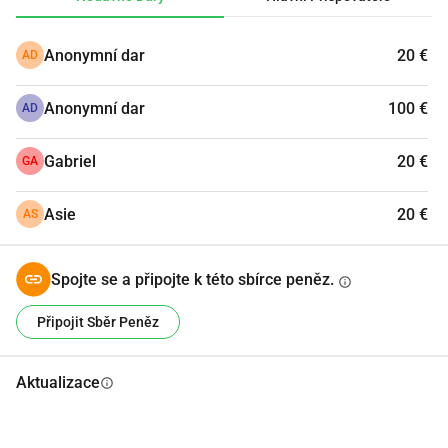
Anonymní dar
20 €
AD
Anonymní dar
100 €
AD
Gabriel
20 €
GA
Asie
20 €
AS
Spojte se a připojte k této sbírce peněz.
info
Připojit Sběr Peněz
Aktualizace
info