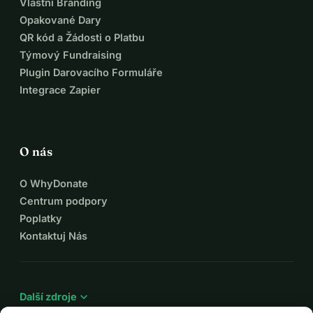
Vlastní Branding
Opakované Dary
QR kód a Žádosti o Platbu
Týmový Fundraising
Plugin Darovacího Formuláře
Integrace Zapier
O nás
O WhyDonate
Centrum podpory
Poplatky
Kontaktuj Nás
expand_more
Další zdroje