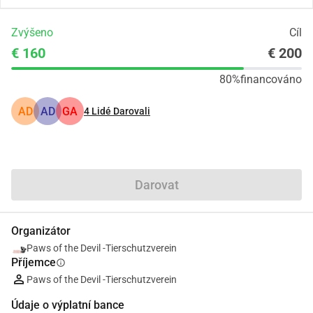
Zvýšeno
Cíl
€ 160
€ 200
80%
financováno
AD
AD
GA
4
Lidé Darovali
Podíl
Darovat
Organizátor
Paws of the Devil -Tierschutzverein
Příjemce
info
Paws of the Devil -Tierschutzverein
Údaje o výplatní bance