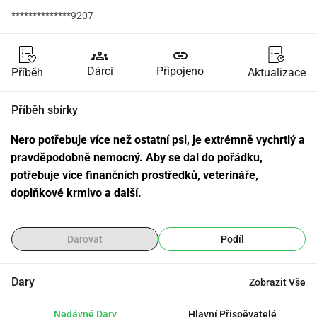
**************9207
groups
link
Dárci
Připojeno
Příběh
Aktualizace
Příběh sbírky
Nero potřebuje více než ostatní psi, je extrémně vychrtlý a 
pravděpodobně nemocný. Aby se dal do pořádku, 
potřebuje více finančních prostředků, veterináře, 
doplňkové krmivo a další.
Darovat
Podíl
Dary
Zobrazit Vše
Nedávné Dary
Hlavní Přispěvatelé