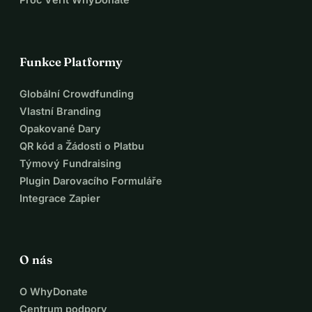
Funkce Platformy
Globální Crowdfunding
Vlastní Branding
Opakované Dary
QR kód a Žádosti o Platbu
Týmový Fundraising
Plugin Darovacího Formuláře
Integrace Zapier
O nás
O WhyDonate
Centrum podpory