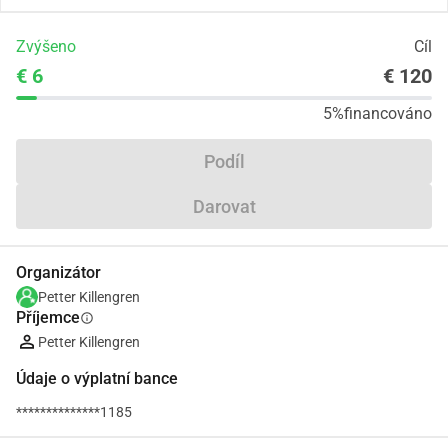
Zvýšeno
Cíl
€ 6
€ 120
5%
financováno
Podíl
Darovat
Organizátor
Petter Killengren
Příjemce
info
Petter Killengren
Údaje o výplatní bance
**************1185