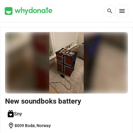
menu
search
New soundboks battery
Sny
location_on
8009 Bodø, Norway