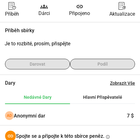
groups
link
Dárci
Připojeno
Příběh
Aktualizace
Příběh sbírky
Je to rozbité, prosím, přispějte
Darovat
Podíl
Dary
Zobrazit Vše
Nedávné Dary
Hlavní Přispěvatelé
Anonymní dar
7 $
AD
Spojte se a připojte k této sbírce peněz.
info