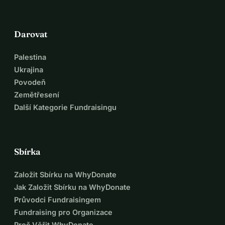
Darovat
Palestina
Ukrajina
Povodeň
Zemětřesení
Další Kategorie Fundraisingu
Sbírka
Založit Sbírku na WhyDonate
Jak Založit Sbírku na WhyDonate
Průvodci Fundraisingem
Fundraising pro Organizace
Proč Věřit WhyDonate