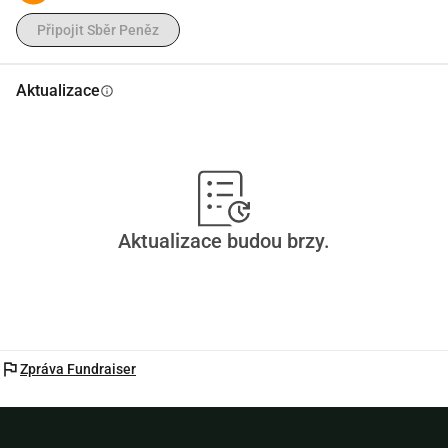
Připojit Sběr Peněz
Aktualizace
info
Aktualizace budou brzy.
flag
Zpráva Fundraiser