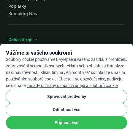
Poplatky
Kontaktuj Nás
expand_more
Další zdroje
Vážíme si vašeho soukromí
Soubory cookie používáme k vylepšení vašeho zážitku z prohlížení,
zobrazování personalizovaných reklam nebo obsahu a k analýze
arrow_drop_down
Cs
naší návštěvnosti. Kliknutím na „Přijmout vše“ souhlasíte s naším
používáním souborů cookie. Chcete-li se dozvědět více, podívejte
★★★★★
4,9 / 5 na základě 500+ recenzí
se na naše
zásady ochrany osobních údajů a souborů cookie
.
Spravovat předvolby
© 2012–2026
WhyDonate
Soukromí a cookies
Odmítnout vše
cookie
Obchodní podmínky
Nastavení Souborů Cookie
stripe
Vyrobeno v Evropě
★
Ověřený Partner
check
Přijmout vše