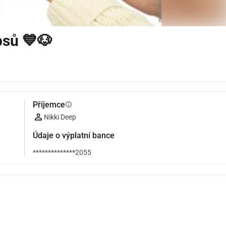
psů 💙🐶
Příjemce
info
Nikki Deep
Údaje o výplatní bance
**************2055