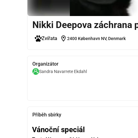
Nikki Deepova záchrana 
location_on
Zvířata
2400 København NV, Denmark
Organizátor
Sandra Navarrete Ekdahl
Příběh sbírky
Vánoční speciál 