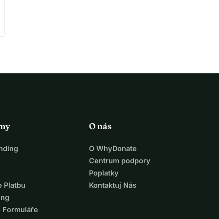
rmy
O nás
nding
O WhyDonate
Centrum podpory
Poplatky
o Platbu
Kontaktuj Nás
ing
o Formuláře