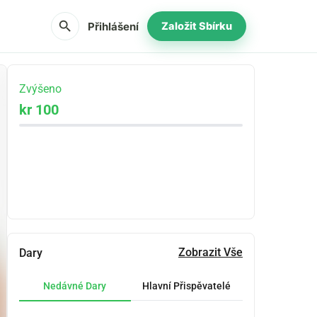
search
Přihlášení
Založit Sbírku
Zvýšeno
kr 100
Podíl
Darovat
Zobrazit Vše
Dary
Nedávné Dary
Hlavní Přispěvatelé