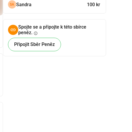
Sandra
100 kr
SA
Spojte se a připojte k této sbírce
peněz.
info
Připojit Sběr Peněz