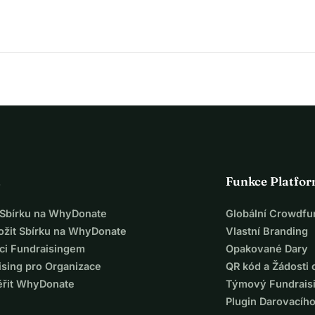
 znak, že jsou v bezpečí
ostanou druhou šanci na život
trachu strachu z vztekliny, strachu z nemoci, strachu z 
ní svědčit.
a
Funkce Platfo
em mezi životem a smrtí.
t Sbírku na WhyDonate
Globální Crowdfu
ložit Sbírku na WhyDonate
Vlastní Branding
ci Fundraisingem
Opakované Dary
a nic nedělají.
ising pro Organizace
QR kód a Žádosti 
ěřit WhyDonate
Týmový Fundrais
je můj krok dál a vytvoření způsobu, jak pomoci z první ruky.
Plugin Darovacíh