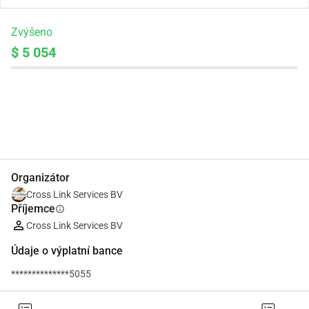
Zvýšeno
$ 5 054
Podíl
Darovat
Organizátor
Cross Link Services BV
Příjemce
info
Cross Link Services BV
Údaje o výplatní bance
**************5055