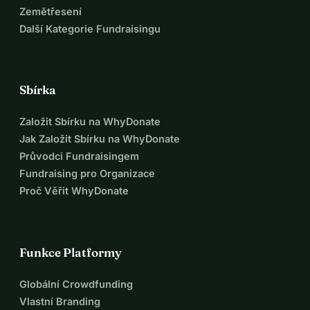
Zemětřesení
Bible po tři desetiletí. Máme znalosti a 
Další Kategorie Fundraisingu
dovednosti, abychom zpřístupnili Bibli 
a studijní zdroje v jazycích, kterými 
Sbírka
mluví africké obyvatelstvo.
Založit Sbírku na WhyDonate
S obsahem v angličtině, francouzštině 
Jak Založit Sbírku na WhyDonate
a portugalštině můžeme oslovit 65 % 
Průvodci Fundraisingem
Fundraising pro Organizace
čtenářů v Africe. Potřebují však 
Proč Věřit WhyDonate
přizpůsobené studijní zdroje pro své 
místní potřeby. A samozřejmě také 
Funkce Platformy
Bible ve svém vlastním jazyce. Tímto 
způsobem můžeme oslovit miliony lidí.
Globální Crowdfunding
Vlastní Branding