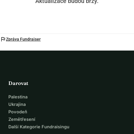
Aktualizace budou brzy.
flag
Zpráva Fundraiser
Darovat
Palestina
Ukrajina
Povodeň
Zemětřesení
Další Kategorie Fundraisingu