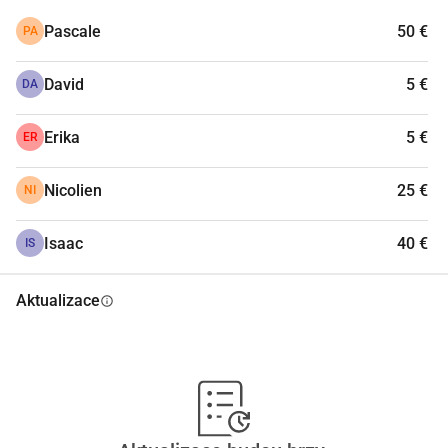
Pascale
50 €
PA
David
5 €
DA
Erika
5 €
ER
Nicolien
25 €
NI
Isaac
40 €
IS
Aktualizace
info