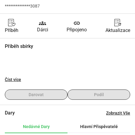
**************3087
groups
link
Dárci
Připojeno
Příběh
Aktualizace
Příběh sbírky
Číst více
Darovat
Podíl
Dary
Zobrazit Vše
Nedávné Dary
Hlavní Přispěvatelé