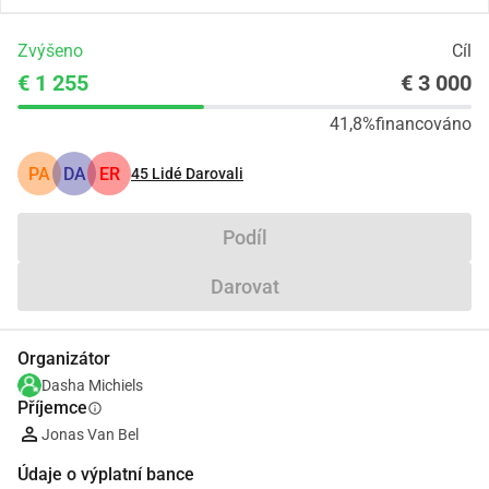
Zvýšeno
Cíl
€ 1 255
€ 3 000
41,8%
financováno
PA
DA
ER
45
Lidé Darovali
Podíl
Darovat
Organizátor
Dasha Michiels
Příjemce
info
Jonas Van Bel
Údaje o výplatní bance