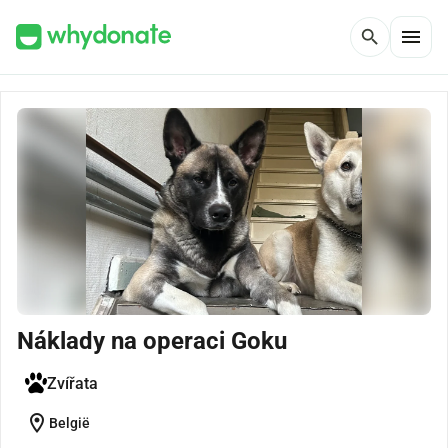
menu
search
Náklady na operaci Goku
Zvířata
location_on
België