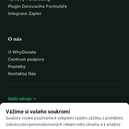
Plugin Darovacího Formuláře
Integrace Zapier
O nás
O WhyDonate
Centrum podpory
Poplatky
Kontaktuj Nás
expand_more
Další zdroje
Vážíme si vašeho soukromí
Soubory cookie používáme k vylepšení vašeho zážitku z prohlížení,
zobrazování personalizovaných reklam nebo obsahu a k analýze