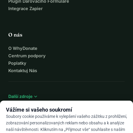
Plugin Darovacího Formuláře
Integrace Zapier
O nás
O WhyDonate
Centrum podpory
Poplatky
Kontaktuj Nás
expand_more
Další zdroje
Vážíme si vašeho soukromí
Soubory cookie používáme k vylepšení vašeho zážitku z prohlížení,
zobrazování personalizovaných reklam nebo obsahu a k analýze
arrow_drop_down
Cs
naší návštěvnosti. Kliknutím na „Přijmout vše“ souhlasíte s naším