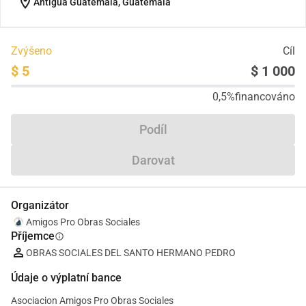
location_on
Antigua Guatemala, Guatemala
Zvýšeno
Cíl
$ 5
$ 1 000
0,5%
financováno
Podíl
Darovat
Organizátor
Amigos Pro Obras Sociales
Příjemce
info
OBRAS SOCIALES DEL SANTO HERMANO PEDRO
Údaje o výplatní bance
Asociacion Amigos Pro Obras Sociales