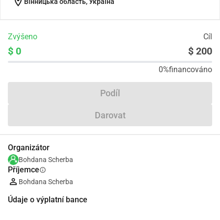
location_on
Вінницька область, Україна
Zvýšeno
Cíl
$ 0
$ 200
0%
financováno
Podíl
Darovat
Organizátor
Bohdana Scherba
Příjemce
info
Bohdana Scherba
Údaje o výplatní bance