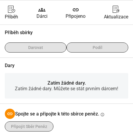
groups
link
Dárci
Připojeno
Příběh
Aktualizace
Příběh sbírky
Darovat
Podíl
Dary
Zatím žádné dary.
Zatím žádné dary. Můžete se stát prvním dárcem!
Spojte se a připojte k této sbírce peněz.
info
Připojit Sběr Peněz