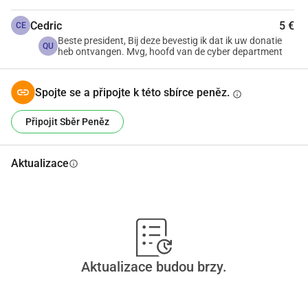
Cedric
5 €
CE
Beste president, Bij deze bevestig ik dat ik uw donatie
QU
heb ontvangen. Mvg, hoofd van de cyber department
Spojte se a připojte k této sbírce peněz.
info
Připojit Sběr Peněz
Aktualizace
info
Aktualizace budou brzy.