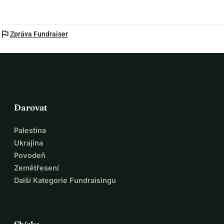
flag
Zpráva Fundraiser
Darovat
Palestina
Ukrajina
Povodeň
Zemětřesení
Další Kategorie Fundraisingu