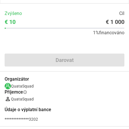
Zvýšeno
Cíl
€ 10
€ 1 000
1%
financováno
Podíl
Darovat
Organizátor
QuataSquad
Příjemce
info
QuataSquad
Údaje o výplatní bance
**************3202