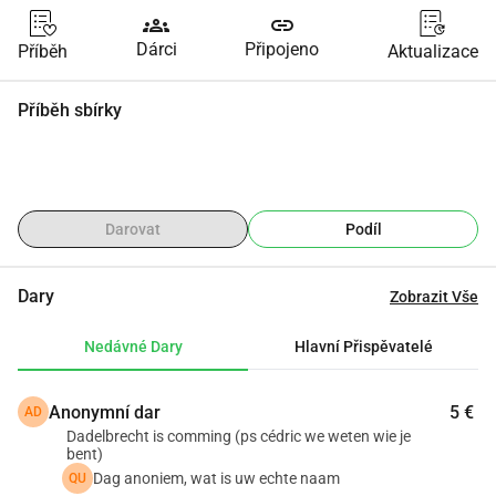
groups
link
Dárci
Připojeno
Příběh
Aktualizace
Příběh sbírky
Darovat
Podíl
Dary
Zobrazit Vše
Nedávné Dary
Hlavní Přispěvatelé
Anonymní dar
5 €
AD
Dadelbrecht is comming (ps cédric we weten wie je
bent)
Dag anoniem, wat is uw echte naam
QU