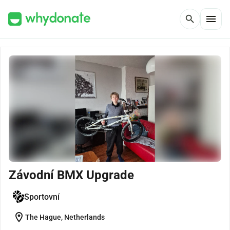
menu
search
Závodní BMX Upgrade
Sportovní
location_on
The Hague, Netherlands