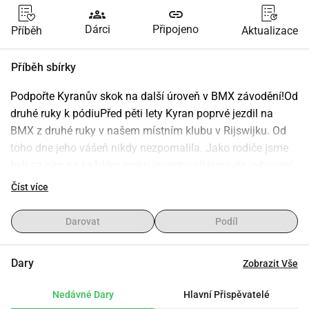
groups
link
Dárci
Připojeno
Příběh
Aktualizace
Příběh sbírky
Podpořte Kyranův skok na další úroveň v BMX závodění!Od 
druhé ruky k pódiuPřed pěti lety Kyran poprvé jezdil na 
BMX z druhé ruky v našem místním klubu v Rijswijku. Od 
toho dne jeho vášeň nikdy nezpomalila. Jako rodiče jsme 
byli za ním na každém kroku investovali jsme do vybavení, 
ochranných pomůcek, helem a specializovaného auta, 
Číst více
abychom ho dostali na každou tréninkovou seanci a závod 
po celé zemi.Okamžik pravdyKyran má nyní 14 let, brzy mu 
Darovat
Podíl
bude 15, a jeho talent oficiálně přerostl jeho vybavení. Na 
začátku této sezóny ukázal, co všechno dokáže: skončil na 
Dary
Zobrazit Vše
2. místě, 5. místě a 2. místě ve svých úvodních rozjížďkách. 
Nicméně ve finále jeho starší komponenty nedokázaly 
Nedávné Dary
Hlavní Přispěvatelé
udržet tempo s intenzitou, a skončil na 8. místě.Mise: 2000 