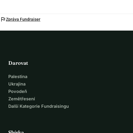
flag
Zpráva Fundraiser
Darovat
Palestina
Ukrajina
Povodeň
Zemětřesení
Další Kategorie Fundraisingu
Sbírka