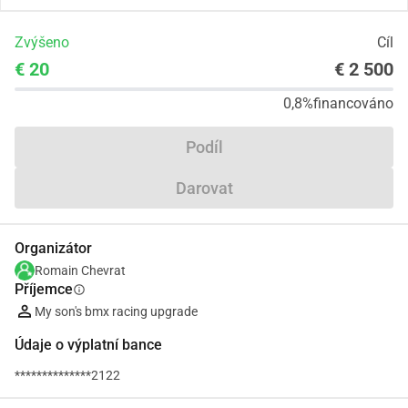
Zvýšeno
Cíl
€ 20
€ 2 500
0,8%
financováno
Podíl
Darovat
Organizátor
Romain Chevrat
Příjemce
info
My son's bmx racing upgrade
Údaje o výplatní bance
**************2122