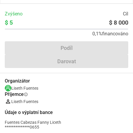
Zvýšeno
Cíl
$ 5
$ 8 000
0,1%
financováno
Podíl
Darovat
Organizátor
Liseth Fuentes
Příjemce
info
Liseth Fuentes
Údaje o výplatní bance
Fuentes Cabezas Fanny Liceth
**************0655