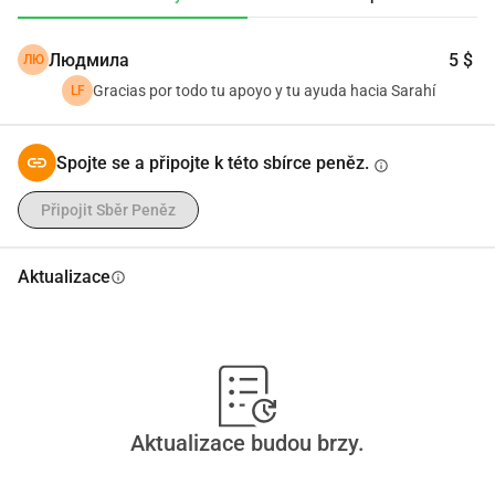
Людмила
5 $
ЛЮ
Gracias por todo tu apoyo y tu ayuda hacia Sarahí
LF
Spojte se a připojte k této sbírce peněz.
info
Připojit Sběr Peněz
Aktualizace
info
Aktualizace budou brzy.