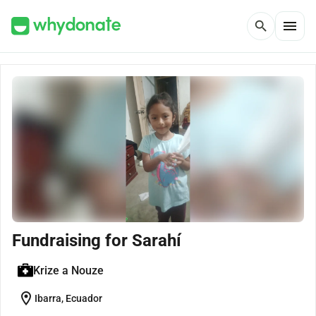
menu
search
Fundraising for Sarahí
Krize a Nouze
location_on
Ibarra, Ecuador