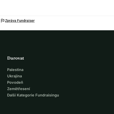
flag
Zpráva Fundraiser
Darovat
Palestina
Ukrajina
Povodeň
Zemětřesení
Další Kategorie Fundraisingu