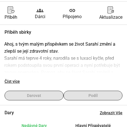
groups
link
Dárci
Připojeno
Příběh
Aktualizace
Příběh sbírky
Ahoj, s tvým malým příspěvkem se život Sarahí změní a 
zlepší se její zdravotní stav.
Sarahí má teprve 4 roky, narodila se s luxací kyčle, před 
rokem podstoupila svou první operaci a nyní potřebuje být 
znovu operována. Pomoz, aby se život Sarahí změnil a 
mohla žít jako jakékoli jiné dítě jejího věku. Je to velmi 
Číst více
šťastná holčička a bude ti vděčná za veškerou pomoc, 
kterou jí poskytneš. Sarahí je dítě, které teprve začíná svou 
Darovat
Podíl
cestu životem, je plná lásky a něhy. Každý tvůj příspěvek 
nám pomáhá být blíže k tomu, abychom jí mohli zajistit 
Dary
Zobrazit Vše
operaci. Víme, že máš dobré srdce, pomoz nám v této 
ušlechtilé věci.
Nedávné Dary
Hlavní Přispěvatelé