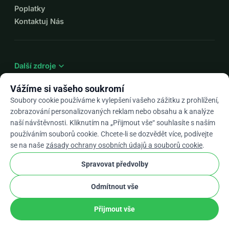
Poplatky
Kontaktuj Nás
expand_more
Další zdroje
Vážíme si vašeho soukromí
Soubory cookie používáme k vylepšení vašeho zážitku z prohlížení,
zobrazování personalizovaných reklam nebo obsahu a k analýze
arrow_drop_down
Cs
naší návštěvnosti. Kliknutím na „Přijmout vše“ souhlasíte s naším
používáním souborů cookie. Chcete-li se dozvědět více, podívejte
★★★★★
4,9 / 5 na základě 500+ recenzí
se na naše
zásady ochrany osobních údajů a souborů cookie
.
Spravovat předvolby
© 2012–2026
WhyDonate
Soukromí a cookies
Odmítnout vše
cookie
Obchodní podmínky
Nastavení Souborů Cookie
stripe
Vyrobeno v Evropě
★
Ověřený Partner
check
Přijmout vše
Podíl
Darovat