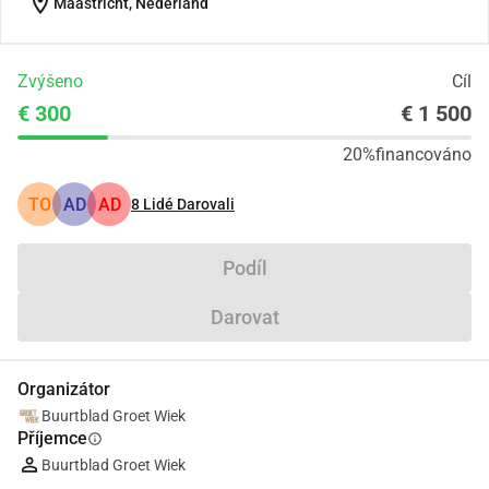
location_on
Maastricht, Nederland
Zvýšeno
Cíl
€ 300
€ 1 500
20%
financováno
TO
AD
AD
8
Lidé Darovali
Podíl
Darovat
Organizátor
Buurtblad Groet Wiek
Příjemce
info
Buurtblad Groet Wiek