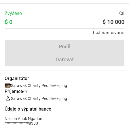
Zvýšeno
Cíl
$ 0
$ 10 000
0%
financováno
Podíl
Darovat
Organizátor
Sarawak Charity PeopleHelping
Příjemce
info
Sarawak Charity PeopleHelping
Údaje o výplatní bance
Nelson Anak Ngadan
**************8380