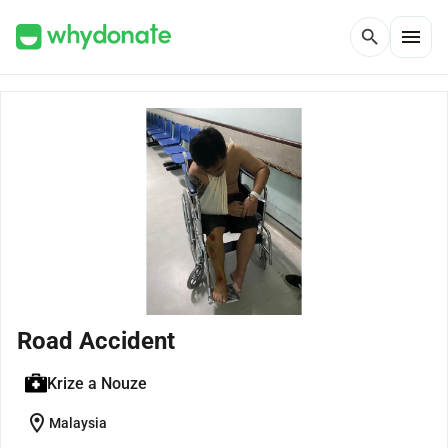
menu
search
Road Accident
Krize a Nouze
location_on
Malaysia