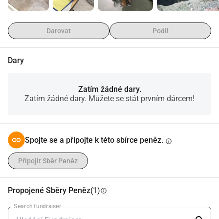
Darovat
Podíl
Dary
Zatím žádné dary.
Zatím žádné dary. Můžete se stát prvním dárcem!
Spojte se a připojte k této sbírce peněz.
info
Připojit Sběr Peněz
Propojené Sběry Peněz
(1)
info
Search fundraiser