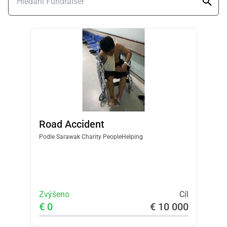
Road Accident
Podle
Sarawak Charity PeopleHelping
Zvýšeno
Cíl
€ 0
€ 10 000