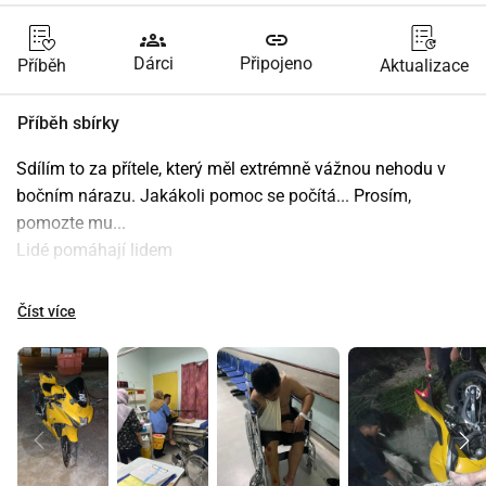
groups
link
Dárci
Připojeno
Příběh
Aktualizace
Příběh sbírky
Sdílím to za přítele, který měl extrémně vážnou nehodu v 
bočním nárazu. Jakákoli pomoc se počítá... Prosím, 
pomozte mu...
Lidé pomáhají lidem
Číst více