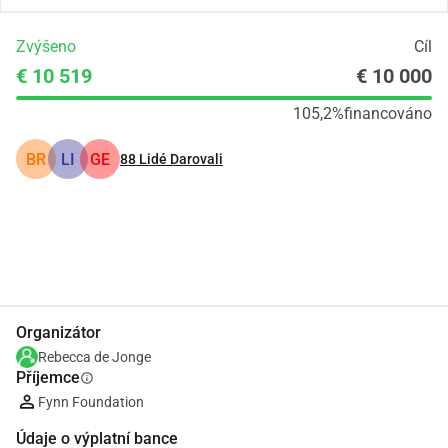
Zvýšeno
Cíl
€ 10 519
€ 10 000
105,2%
financováno
BR
LI
GE
88
Lidé Darovali
Podíl
Darovat
Organizátor
Rebecca de Jonge
Příjemce
info
Fynn Foundation
Údaje o výplatní bance