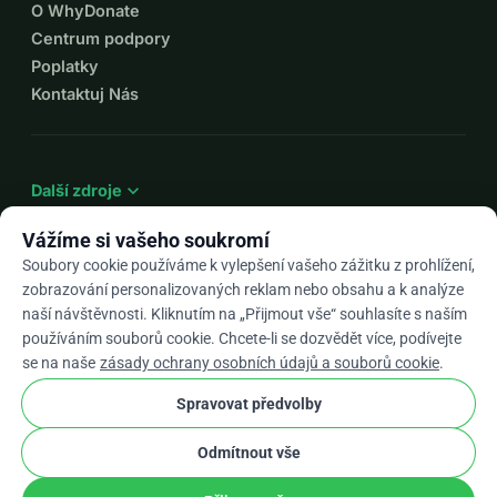
O WhyDonate
Centrum podpory
Poplatky
Kontaktuj Nás
expand_more
Další zdroje
Vážíme si vašeho soukromí
Soubory cookie používáme k vylepšení vašeho zážitku z prohlížení,
zobrazování personalizovaných reklam nebo obsahu a k analýze
arrow_drop_down
Cs
naší návštěvnosti. Kliknutím na „Přijmout vše“ souhlasíte s naším
používáním souborů cookie. Chcete-li se dozvědět více, podívejte
★★★★★
4,9 / 5 na základě 500+ recenzí
se na naše
zásady ochrany osobních údajů a souborů cookie
.
Spravovat předvolby
© 2012–2026
WhyDonate
Soukromí a cookies
Odmítnout vše
cookie
Obchodní podmínky
Nastavení Souborů Cookie