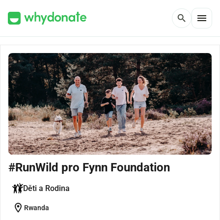
menu
search
#RunWild pro Fynn Foundation
Děti a Rodina
location_on
Rwanda