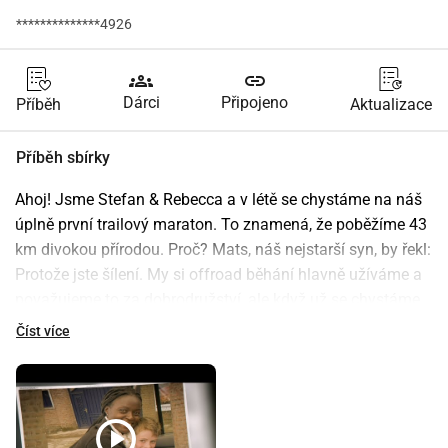
**************4926
groups
link
Dárci
Připojeno
Příběh
Aktualizace
Příběh sbírky
Ahoj! Jsme Stefan & Rebecca a v létě se chystáme na náš 
úplně první trailový maraton. To znamená, že poběžíme 43 
km divokou přírodou. Proč? Mats, náš nejstarší syn, by řekl: 
Protože jste šílení. My si offroad běhání hlavně užíváme a 
považujeme to za dobrodružství, ale když už se chystáme 
na něco šíleného , přišlo nám jako dobrý nápad to udělat 
Číst více
pro jeden z našich oblíbených cílů: Fynn Foundation.
Příběh Fynna
Fynn Foundation je pojmenována po Fynnovi, našem 
nejmladším synovi. Fynn byl ještě miminko, když jsme 
play_circle