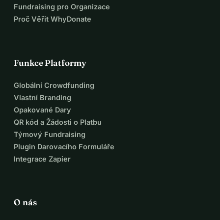
Murakoze cyane! (To je kinyarwanda za: Moc děkujeme! )
Fundraising pro Organizace
Proč Věřit WhyDonate
Funkce Platformy
Globální Crowdfunding
Vlastní Branding
Opakované Dary
QR kód a Žádosti o Platbu
Týmový Fundraising
Plugin Darovacího Formuláře
Integrace Zapier
O nás