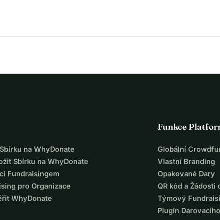
a
Funkce Platfo
t Sbírku na WhyDonate
Globální Crowdfu
ložit Sbírku na WhyDonate
Vlastní Branding
ci Fundraisingem
Opakované Dary
ising pro Organizace
QR kód a Žádosti 
ěřit WhyDonate
Týmový Fundrais
Plugin Darovacíh