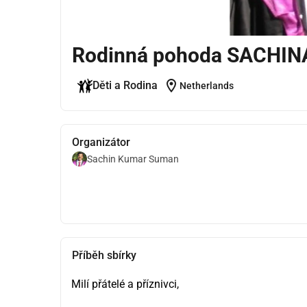
Rodinná pohoda SACH
location_on
Děti a Rodina
Netherlands
Organizátor
Sachin Kumar Suman
Příběh sbírky
Milí přátelé a příznivci,