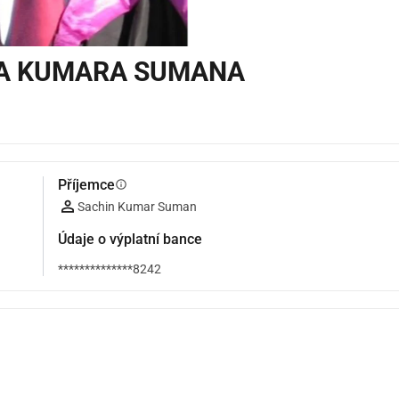
INA KUMARA SUMANA
Příjemce
info
Sachin Kumar Suman
Údaje o výplatní bance
**************8242