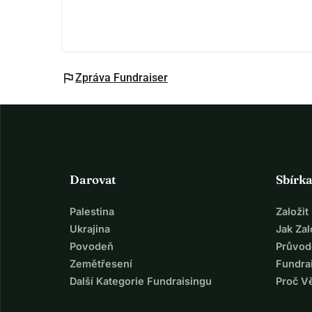
flag
Zpráva Fundraiser
Darovat
Sbírk
Palestina
Založi
Ukrajina
Jak Za
Povodeň
Průvod
Zemětřesení
Fundra
Další Kategorie Fundraisingu
Proč V