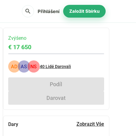
search
Přihlášení
Založit Sbírku
Zvýšeno
€ 17 650
AD
AS
NS
40
Lidé Darovali
Podíl
Darovat
Zobrazit Vše
Dary