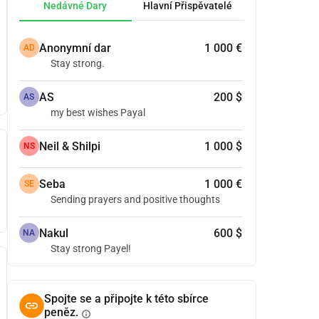
Nedávné Dary
Hlavní Přispěvatelé
Anonymní dar
1 000 €
AD
Stay strong.
AS
200 $
AS
my best wishes Payal
Neil & Shilpi
1 000 $
NS
Seba
1 000 €
SE
Sending prayers and positive thoughts
Nakul
600 $
NA
Stay strong Payel!
Spojte se a připojte k této sbírce
peněz.
info