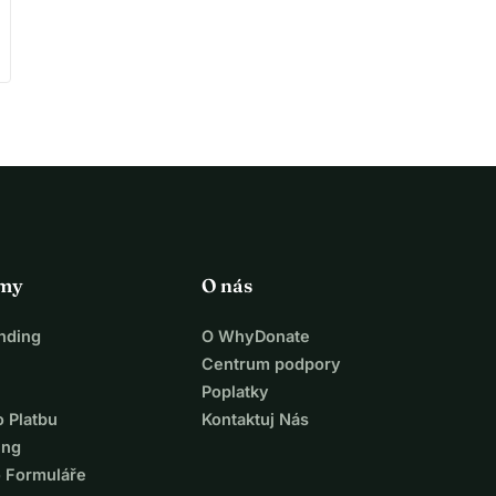
rmy
O nás
nding
O WhyDonate
Centrum podpory
Poplatky
o Platbu
Kontaktuj Nás
ing
o Formuláře