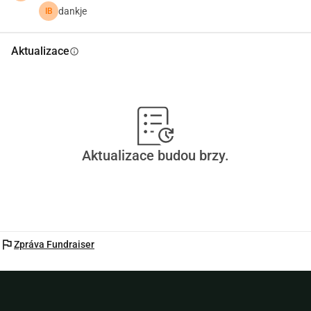
dankje
IB
Aktualizace
info
Aktualizace budou brzy.
flag
Zpráva Fundraiser