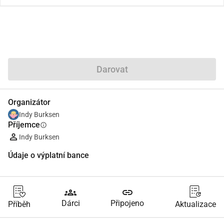
Podíl
Darovat
Organizátor
Indy Burksen
Příjemce
info
Indy Burksen
Údaje o výplatní bance
groups
link
Dárci
Připojeno
Příběh
Aktualizace