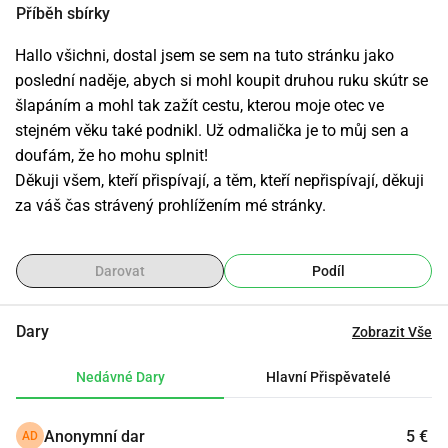
Příběh sbírky
Hallo všichni, dostal jsem se sem na tuto stránku jako 
poslední naděje, abych si mohl koupit druhou ruku skútr se 
šlapáním a mohl tak zažít cestu, kterou moje otec ve 
stejném věku také podnikl. Už odmalička je to můj sen a 
doufám, že ho mohu splnit!
Děkuji všem, kteří přispívají, a těm, kteří nepřispívají, děkuji 
za váš čas strávený prohlížením mé stránky.
Darovat
Podíl
Dary
Zobrazit Vše
Nedávné Dary
Hlavní Přispěvatelé
Anonymní dar
5 €
AD