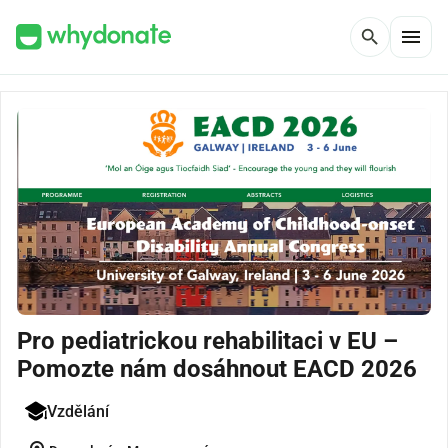
menu
search
Pro pediatrickou rehabilitaci v EU –
Pomozte nám dosáhnout EACD 2026
Vzdělání