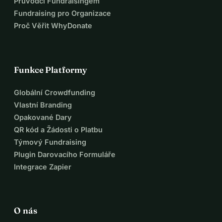
Průvodci Fundraisingem
obrovská pomoc!
Fundraising pro Organizace
Děkuji, že pomáháš zajistit, aby i maďarský hlas byl slyšet 
Proč Věřit WhyDonate
v Galway a společně přeneseme zkušenosti domů.
Děkuji za tvou podporu, sdílení a povzbuzení!
Dóra
Funkce Platformy
Globální Crowdfunding
Vlastní Branding
Opakované Dary
QR kód a Žádosti o Platbu
Týmový Fundraising
Plugin Darovacího Formuláře
Integrace Zapier
O nás