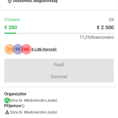
location_on
Dunaalmás, Magyarország
Zvýšeno
Cíl
€ 280
€ 2 500
11,2%
financováno
ZU
PE
ME
6
Lidé Darovali
Podíl
Darovat
Organizátor
Dóra Dr. Mladoneczki-Leszkó
Příjemce
info
Dóra Dr. Mladoneczki-Leszkó