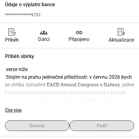
Údaje o výplatní bance
**************9731
groups
link
Dárci
Připojeno
Příběh
Aktualizace
Příběh sbírky
 verze níže
 Stojím na prahu jedinečné příležitosti: v červnu 2026 bych 
se chtěla zúčastnit 
EACD Annual Congress v Galway
, jedné 
z nejvýznamnějších mezinárodních konferencí v Evropě 
zaměřené na 
vývojové poruchy a postižení s nástupem v 
dětství
.
Číst více
Cílem akce je spojit klinickou praxi, výzkum a hlasy 
zasažených komunit což pro mě představuje neuvěřitelnou 
Darovat
Podíl
šanci 
učit se, růst, budovat mezinárodní kontakty a 