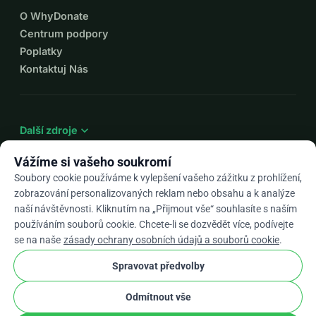
O WhyDonate
Centrum podpory
Poplatky
Kontaktuj Nás
expand_more
Další zdroje
Vážíme si vašeho soukromí
Soubory cookie používáme k vylepšení vašeho zážitku z prohlížení,
zobrazování personalizovaných reklam nebo obsahu a k analýze
arrow_drop_down
Cs
naší návštěvnosti. Kliknutím na „Přijmout vše“ souhlasíte s naším
používáním souborů cookie. Chcete-li se dozvědět více, podívejte
★★★★★
4,9 / 5 na základě 500+ recenzí
se na naše
zásady ochrany osobních údajů a souborů cookie
.
Spravovat předvolby
© 2012–2026
WhyDonate
Soukromí a cookies
Odmítnout vše
cookie
Obchodní podmínky
Nastavení Souborů Cookie