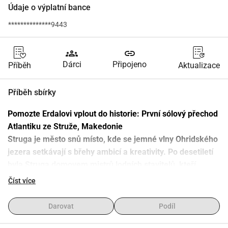
Údaje o výplatní bance
**************9443
groups
link
Dárci
Připojeno
Příběh
Aktualizace
Příběh sbírky
Pomozte Erdalovi vplout do historie: První sólový přechod 
Atlantiku ze Struže, Makedonie
Struga je město snů místo, kde se jemné vlny Ohridského 
jezera setkávají s břehy ambicí a kreativity. Po desetiletí 
byla Struga domovem mistrů lodních stavitelů, kteří 
vytvářeli krásné plachetnice, jež se objevily na vodách 
Číst více
blízko i daleko. Nyní Erdal, hrdý syn Struže, přenáší toto 
dědictví do neprobádaných vod tím, že si staví vlastní 
Darovat
Podíl
plachetnici a připravuje se dosáhnout něčeho, co nikdo z 