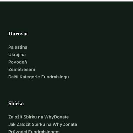
Přispěním také pomáháte další generaci mladých jachtařů 
učit se, růst a jednou jít ve stopách Erdala.
Zapojte se do psaní historie
Pojďme se spojit, abychom pomohli Erdalovi překonat 
Darovat
nejen Atlantik, ale i hranice toho, co je považováno za 
možné. Podporujme komunitu, sen a dědictví. Ukážeme 
Palestina
světu, z čeho je duch Struže složen.
Ukrajina
Darujte ještě dnes
 a staňte se součástí něčeho skutečně 
Povodeň
historického. S vaší pomocí Erdala vyšleme s větrem v 
Zemětřesení
zádech a silou celé komunity za ním.
Další Kategorie Fundraisingu
Sbírka
Založit Sbírku na WhyDonate
Jak Založit Sbírku na WhyDonate
Průvodci Fundraisingem