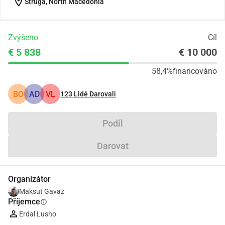
location_on
Struga, North Macedonia
Zvýšeno
Cíl
€ 5 838
€ 10 000
58,4%
financováno
BO
AD
VL
123
Lidé Darovali
Podíl
Darovat
Organizátor
Maksut Gavaz
Příjemce
info
Erdal Lusho