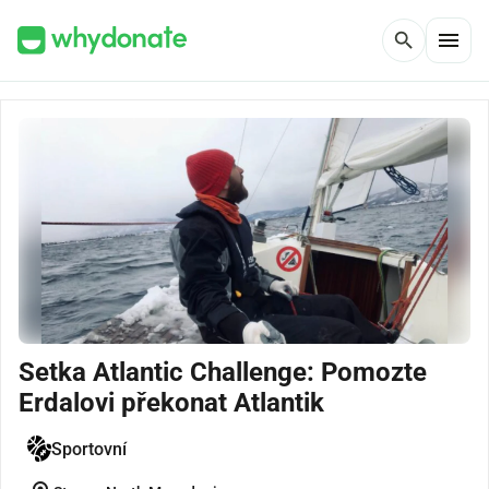
menu
search
Setka Atlantic Challenge: Pomozte
Erdalovi překonat Atlantik
Sportovní