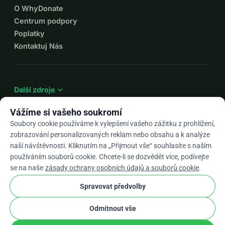
O WhyDonate
Centrum podpory
Poplatky
Kontaktuj Nás
expand_more
Další zdroje
Vážíme si vašeho soukromí
Soubory cookie používáme k vylepšení vašeho zážitku z prohlížení,
zobrazování personalizovaných reklam nebo obsahu a k analýze
arrow_drop_down
Cs
naší návštěvnosti. Kliknutím na „Přijmout vše“ souhlasíte s naším
používáním souborů cookie. Chcete-li se dozvědět více, podívejte
★★★★★
4,9 / 5 na základě 500+ recenzí
se na naše
zásady ochrany osobních údajů a souborů cookie
.
Spravovat předvolby
© 2012–2026
WhyDonate
Soukromí a cookies
Odmítnout vše
cookie
Obchodní podmínky
Nastavení Souborů Cookie