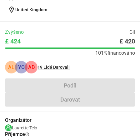
location_on
United Kingdom
Zvýšeno
Cíl
£ 424
£ 420
101%
financováno
AL
YO
AD
19
Lidé Darovali
Podíl
Darovat
Organizátor
Laurette Telo
Příjemce
info