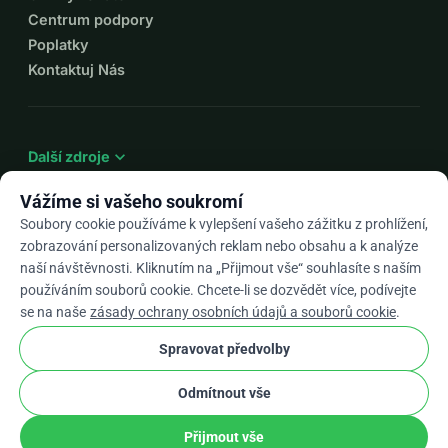
Centrum podpory
Poplatky
Kontaktuj Nás
expand_more
Další zdroje
Vážíme si vašeho soukromí
Soubory cookie používáme k vylepšení vašeho zážitku z prohlížení,
zobrazování personalizovaných reklam nebo obsahu a k analýze
arrow_drop_down
Cs
naší návštěvnosti. Kliknutím na „Přijmout vše“ souhlasíte s naším
používáním souborů cookie. Chcete-li se dozvědět více, podívejte
★★★★★
4,9 / 5 na základě 500+ recenzí
se na naše
zásady ochrany osobních údajů a souborů cookie
.
Spravovat předvolby
© 2012–2026
WhyDonate
Soukromí a cookies
Odmítnout vše
cookie
Obchodní podmínky
Nastavení Souborů Cookie
stripe
Vyrobeno v Evropě
★
Ověřený Partner
check
Přijmout vše