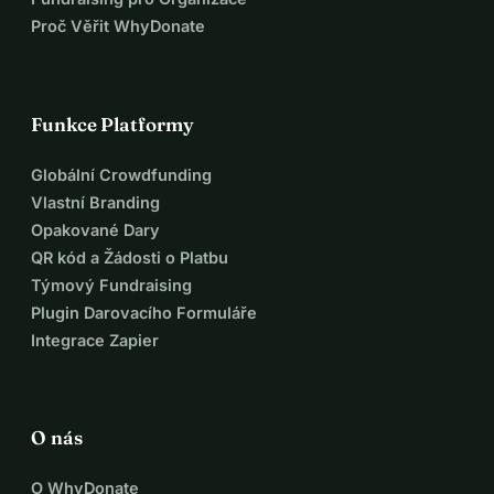
Proč Věřit WhyDonate
Funkce Platformy
Globální Crowdfunding
Vlastní Branding
Opakované Dary
QR kód a Žádosti o Platbu
Týmový Fundraising
Plugin Darovacího Formuláře
Integrace Zapier
O nás
O WhyDonate