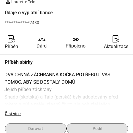
Laurette Telo
Údaje o výplatní bance
**************7480
groups
link
Dárci
Připojeno
Příběh
Aktualizace
Příběh sbírky
DVA CENNÁ ZÁCHRANNÁ KOČKA POTŘEBUJÍ VAŠI 
POMOC, ABY SE DOSTALY DOMŮ
Jejich příběh záchrany
Shado (skotská) a Taio (perská) byly adoptovány před 
rokem a půl a měly úžasný život, ale bohužel jejich 
adoptivní rodič prochází finanční krizí, zejména kvůli válce 
Číst více
a tomu, že je bez práce a ztrácí své bydlení. Rozhodl se 
vrátit do Egypta, ale finančně to nezvládá a nemůže si 
Darovat
Podíl