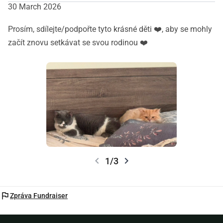
30 March 2026
Prosím, sdílejte/podpořte tyto krásné děti ❤️, aby se mohly
začít znovu setkávat se svou rodinou ❤️
chevron_left
chevron_right
1/3
flag
Zpráva Fundraiser