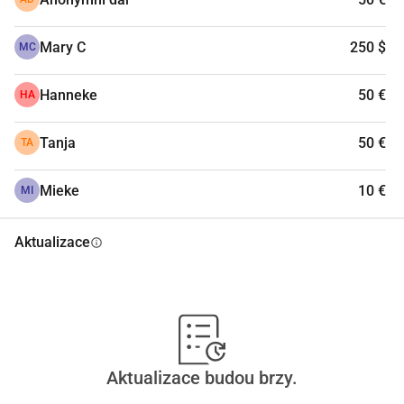
Mary C
250 $
MC
Hanneke
50 €
HA
Tanja
50 €
TA
Mieke
10 €
MI
Aktualizace
info
Aktualizace budou brzy.