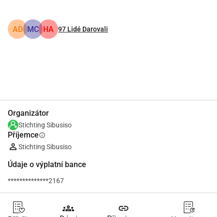
AD
MC
HA
97
Lidé Darovali
Podíl
Darovat
Organizátor
Stichting Sibusiso
Příjemce
info
Stichting Sibusiso
Údaje o výplatní bance
**************2167
groups
link