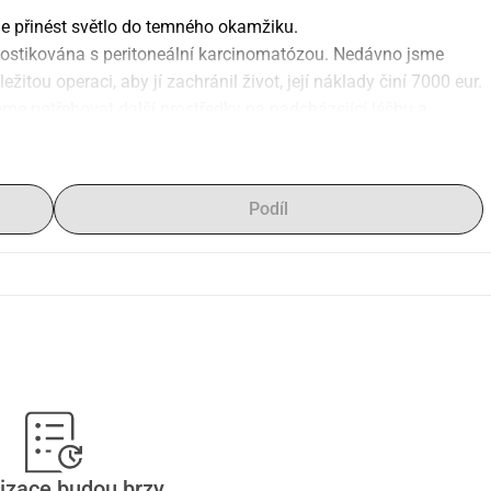
e přinést světlo do temného okamžiku.
agnostikována s peritoneální karcinomatózou. Nedávno jsme 
ežitou operaci, aby jí zachránil život, její náklady činí 7000 eur.
eme potřebovat další prostředky na nadcházející léčbu a 
pěvkem, bez ohledu na jeho výši. Každé gesto má obrovský 
dějí.
Podíl
izace budou brzy.