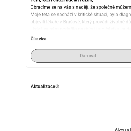
Obracíme se na vás s nadějí, že společně můžem
Moje teta se nachází v kritické situaci, byla di
objevili lékaře v Brašově, který provádí životně důl
I když se nám podařilo nasbírat tuto částku, bud
intervence.
Číst více
Prosíme vás, abyste nám pomohli jakýmkoli přís
význam a může udělat rozdíl mezi nadějí a bezna
Darovat
Srdečně vám děkujeme za vaši podporu!
Aktualizace
info
Aktual