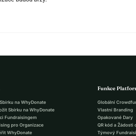
a
Funkce Platfo
t Sbírku na WhyDonate
Globální Crowdfu
ložit Sbírku na WhyDonate
Vlastní Branding
ci Fundraisingem
Opakované Dary
ising pro Organizace
QR kód a Žádosti 
ěřit WhyDonate
Týmový Fundrais