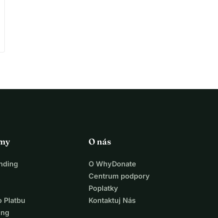
rmy
O nás
nding
O WhyDonate
Centrum podpory
Poplatky
o Platbu
Kontaktuj Nás
ing