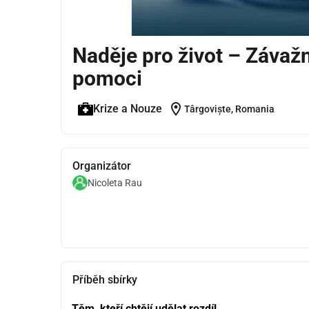
Naděje pro život – Závaž
pomoci
location_on
Krize a Nouze
Târgoviște, Romania
Organizátor
Nicoleta Rau
Příběh sbírky
Těm, kteří chtějí udělat rozdíl,