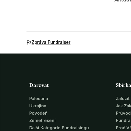
flag
Zpráva Fundraiser
Darovat
Sbírk
Palestina
Založi
Ukrajina
Jak Za
Povodeň
Průvod
Zemětřesení
Fundra
Další Kategorie Fundraisingu
Proč V