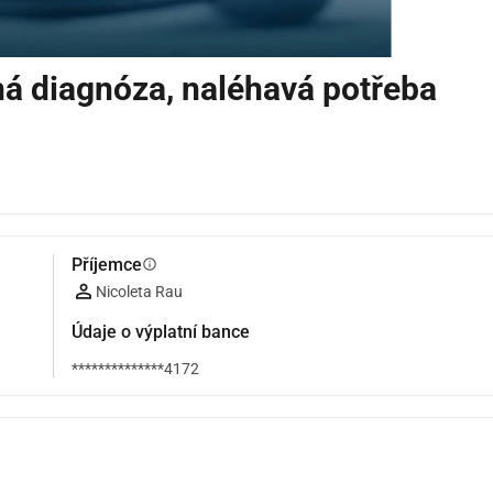
ná diagnóza, naléhavá potřeba
Příjemce
info
Nicoleta Rau
Údaje o výplatní bance
**************4172