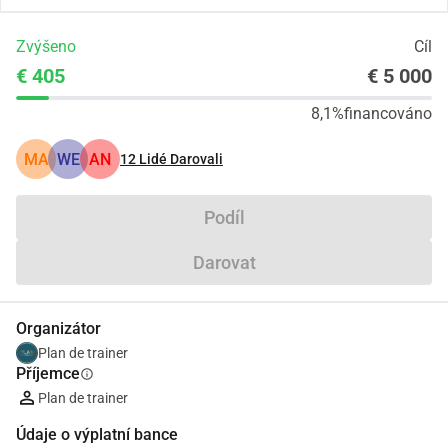
Zvýšeno
Cíl
€ 405
€ 5 000
8,1%
financováno
MA
WE
AN
12
Lidé Darovali
Podíl
Darovat
Organizátor
Plan de trainer
Příjemce
info
Plan de trainer
Údaje o výplatní bance