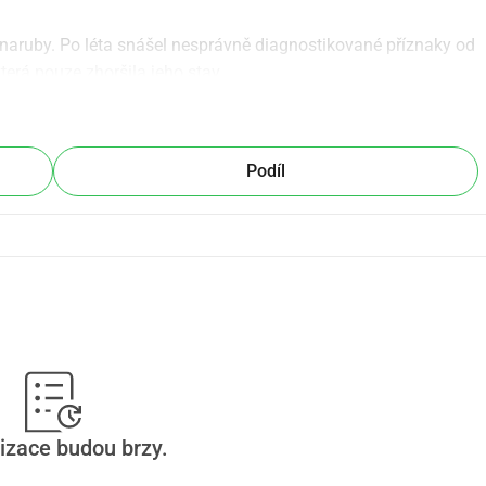
t naruby. Po léta snášel nesprávně diagnostikované příznaky od 
terá pouze zhoršila jeho stav.
 kterou dostává, pouze zvládá jeho příznaky, nikoli lék, který 
u brání v přístupu k novějším, pokročilejším léčbám z 
t skutečnou šanci na boj.
Podíl
, který ho drží v boji: cestovat po světě v karavanu se svými 
životní tvrdé práci a nyní letech zdravotních problémů jsou 
chom Markovi dali čas a léčbu, kterou potřebuje, aby nejen 
má nejraději. Vaše podpora může pomoci obnovit jeho sílu a 
izace budou brzy.