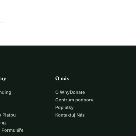
rmy
O nás
nding
O WhyDonate
Centrum podpory
Poplatky
o Platbu
Kontaktuj Nás
ing
o Formuláře