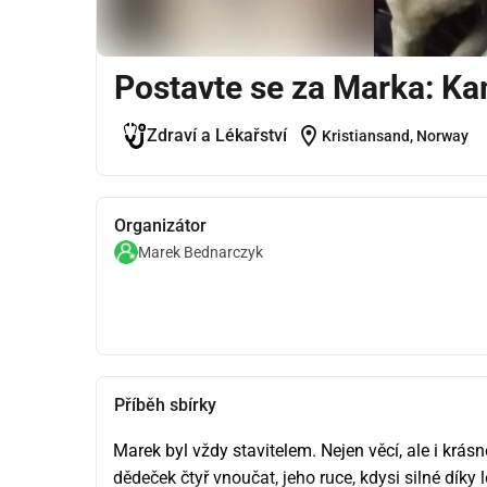
Postavte se za Marka: K
location_on
Zdraví a Lékařství
Kristiansand, Norway
Organizátor
Marek Bednarczyk
Příběh sbírky
Marek byl vždy stavitelem. Nejen věcí, ale i krás
dědeček čtyř vnoučat, jeho ruce, kdysi silné díky