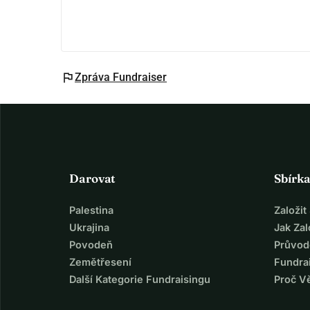
flag
Zpráva Fundraiser
Darovat
Sbírk
Palestina
Založi
Ukrajina
Jak Za
Povodeň
Průvod
Zemětřesení
Fundra
Další Kategorie Fundraisingu
Proč V