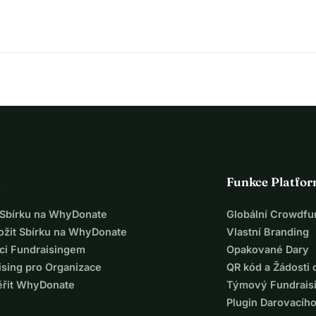
a
Funkce Platfo
t Sbírku na WhyDonate
Globální Crowdfu
ložit Sbírku na WhyDonate
Vlastní Branding
ci Fundraisingem
Opakované Dary
ising pro Organizace
QR kód a Žádosti 
ěřit WhyDonate
Týmový Fundrais
Plugin Darovacíh