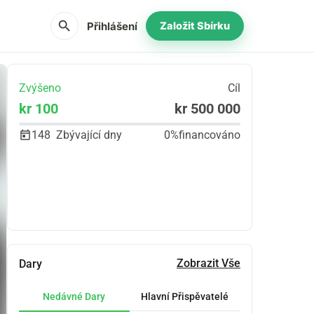
search
Přihlášení
Založit Sbírku
Zvýšeno
Cíl
kr 100
kr 500 000
148
Zbývající dny
0%
financováno
Podíl
Darovat
Zobrazit Vše
Dary
Nedávné Dary
Hlavní Přispěvatelé