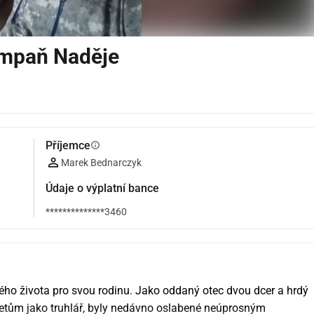
ampaň Naděje
Příjemce
info
Marek Bednarczyk
Údaje o výplatní bance
**************3460
ného života pro svou rodinu. Jako oddaný otec dvou dcer a hrdý 
 letům jako truhlář, byly nedávno oslabené neúprosným 