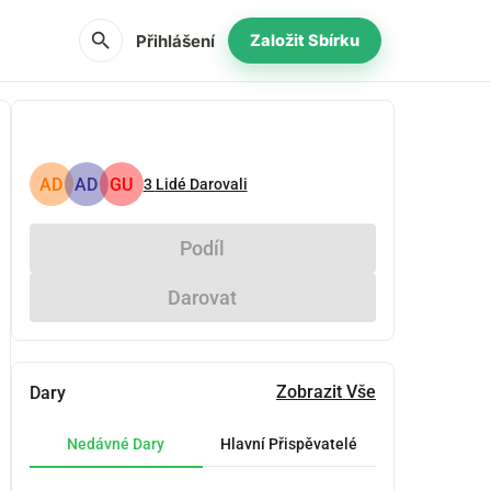
search
Přihlášení
Založit Sbírku
AD
AD
GU
3
Lidé Darovali
Podíl
Darovat
Zobrazit Vše
Dary
Nedávné Dary
Hlavní Přispěvatelé