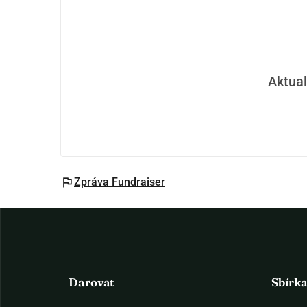
Aktual
flag
Zpráva Fundraiser
Darovat
Sbírk