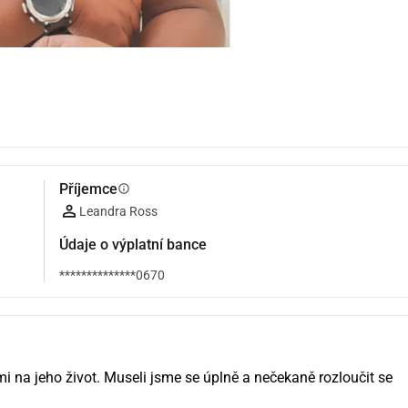
Příjemce
info
Leandra Ross
Údaje o výplatní bance
**************0670
 na jeho život. Museli jsme se úplně a nečekaně rozloučit se 