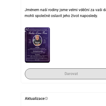
Jménem naší rodiny jsme velmi vděční za vaši d
mohli společně oslavit jeho život naposledy.
Darovat
Aktualizace
info