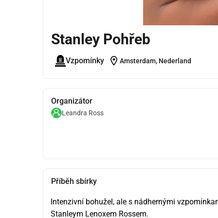
Stanley Pohřeb
location_on
Vzpomínky
Amsterdam, Nederland
Organizátor
Leandra Ross
Příběh sbírky
Intenzivní bohužel, ale s nádhernými vzpomínkami
Stanleym Lenoxem Rossem. 