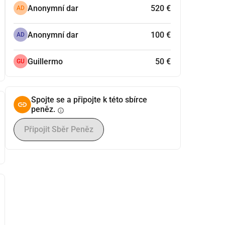
Anonymní dar
520 €
AD
Anonymní dar
100 €
AD
Guillermo
50 €
GU
Spojte se a připojte k této sbírce
peněz.
info
Připojit Sběr Peněz