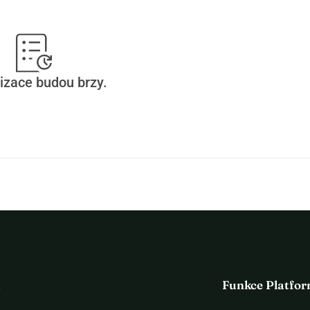
izace budou brzy.
a
Funkce Platfo