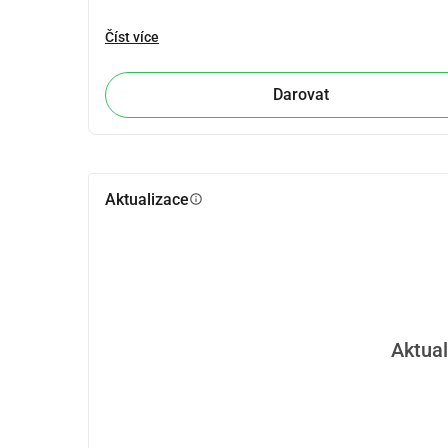
Číst více
Darovat
Aktualizace
info
Aktual