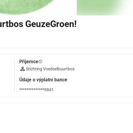
urtbos GeuzeGroen!
Příjemce
info
Stichting Voedselbuurtbos
Údaje o výplatní bance
**************9841