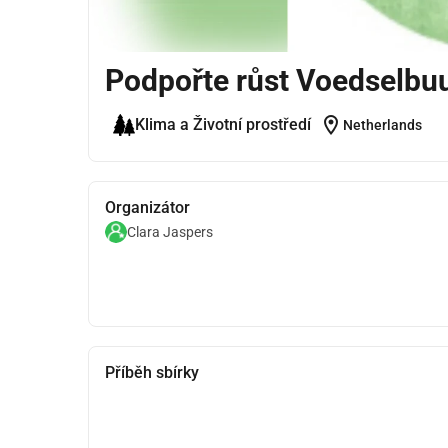
Podpořte růst Voedselbu
location_on
Klima a Životní prostředí
Netherlands
Organizátor
Clara Jaspers
Příběh sbírky