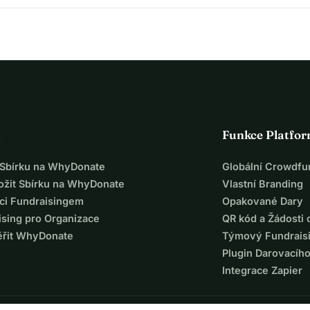
a
Funkce Platfo
t Sbírku na WhyDonate
Globální Crowdfu
ložit Sbírku na WhyDonate
Vlastní Branding
ci Fundraisingem
Opakované Dary
ising pro Organizace
QR kód a Žádosti 
ěřit WhyDonate
Týmový Fundrais
Plugin Darovacíh
Integrace Zapier