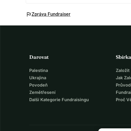
flag
Zpráva Fundraiser
Darovat
Sbírk
Palestina
Založi
Ukrajina
Jak Za
Povodeň
Průvod
Zemětřesení
Fundra
Další Kategorie Fundraisingu
Proč V