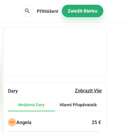
search
Přihlášení
Založit Sbírku
Podíl
Darovat
Zobrazit Vše
Dary
Nedávné Dary
Hlavní Přispěvatelé
Angela
25 €
AN