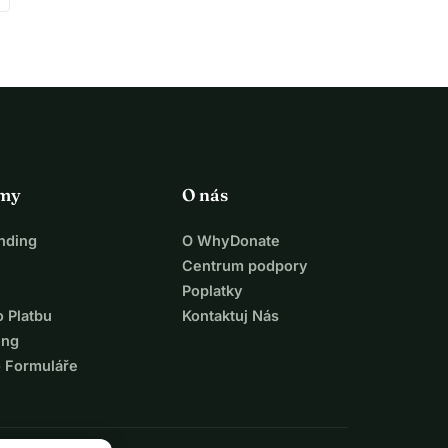
rmy
O nás
nding
O WhyDonate
Centrum podpory
Poplatky
o Platbu
Kontaktuj Nás
ing
o Formuláře