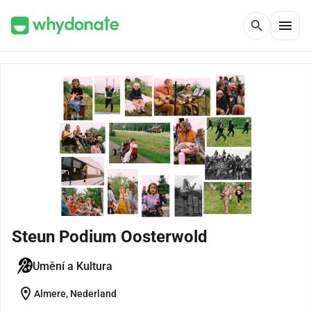
menu
search
Steun Podium Oosterwold
Umění a Kultura
location_on
Almere, Nederland