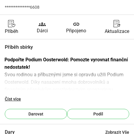
**************6608
groups
link
Dárci
Připojeno
Příběh
Aktualizace
Příběh sbírky
Podpořte Podium Oosterwold: Pomozte vyrovnat finanční 
nedostatek!
Svou rodinou a příbuznými jsme si opravdu užili Podium 
Oosterwold. Díky nasazení mnoha dobrovolníků a 
finančním příspěvkům prostřednictvím sponzoringu, 
crowdfundingu a dotací bylo možné realizovat tento 
Číst více
nádherný projekt. Bohužel poskytnutá dotace organizaci 
byla nižší než očekáváno, což způsobilo finanční 
Darovat
Podíl
nedostatek ve výši 6000 .
Iniciátorka Podium Oosterwold, Hannah Verhoeff, tento 
Dary
Zobrazit Vše