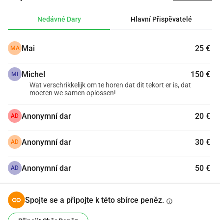
nedostatek již pokryla. S touto sbírkou doufám, že se 
podaří vybrat dostatečnou částku k pokrytí tohoto 
Nedávné Dary
Hlavní Přispěvatelé
nedostatku.
Myslím si, že když každý, kdo Podium Oosterwold 
Mai
25 €
MA
podporuje, přispěje dar, ať už velký nebo malý, můžeme se 
dostat velmi daleko.
Michel
150 €
Děkuji vám moc za vaši podporu!
MI
Wat verschrikkelijk om te horen dat dit tekort er is, dat
moeten we samen oplossen!
Pro každého, kdo si ještě chvíli chce prohlédnout, jak to 
bylo skvělé: https://podiumoosterwold.nl/
Anonymní dar
20 €
AD
Anonymní dar
30 €
AD
Anonymní dar
50 €
AD
Spojte se a připojte k této sbírce peněz.
info