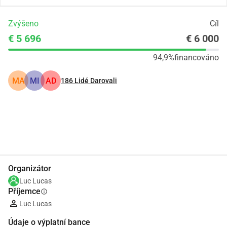
Zvýšeno
Cíl
€ 5 696
€ 6 000
94,9%
financováno
MA
MI
AD
186
Lidé Darovali
Podíl
Darovat
Organizátor
Luc Lucas
Příjemce
info
Luc Lucas
Údaje o výplatní bance