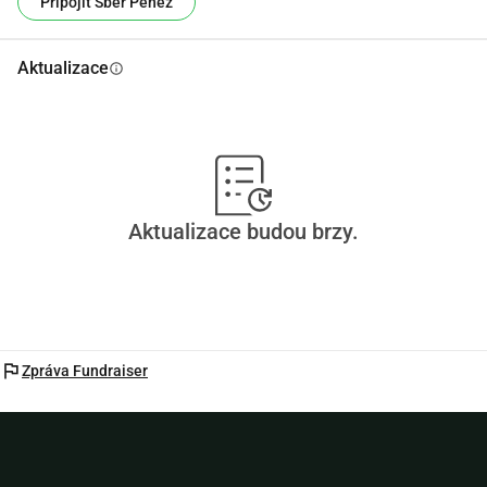
Připojit Sběr Peněz
Aktualizace
info
Aktualizace budou brzy.
flag
Zpráva Fundraiser