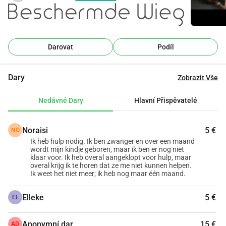
zcela závislí na darech, abychom mohli i nadále pomáhat a 
podporovat zranitelné matky a miminka v nouzi. Darujte 
ještě dnes a pomozte nám zachraňovat a měnit životy.
Co děláme s vaším darem?
Darovat
Podíl
Stiftung Beschermde Wieg používá dary k pomoci 
zranitelným matkám a miminkům v nouzi. Dary jsou 
Dary
Zobrazit Vše
využívány na lékařskou péči, konzultace o možnostech, 
praktickou podporu, emocionální a psychologické 
Nedávné Dary
Hlavní Přispěvatelé
poradenství, pokojíky pro miminka (pokojíky pro 
nalezence), vzdělávání, následnou péči, naši 24hodinovou 
Noraisi
5 €
NO
dostupnost a dosahování naší cílové skupiny.
Ik heb hulp nodig. Ik ben zwanger en over een maand
Každý příspěvek pomáhá udržovat tyto důležité služby a 
wordt mijn kindje geboren, maar ik ben er nog niet
klaar voor. Ik heb overal aangeklopt voor hulp, maar
zlepšovat život zranitelných matek a miminek.
overal krijg ik te horen dat ze me niet kunnen helpen.
Ik weet het niet meer; ik heb nog maar één maand.
Elleke
5 €
EL
Anonymní dar
15 €
AD