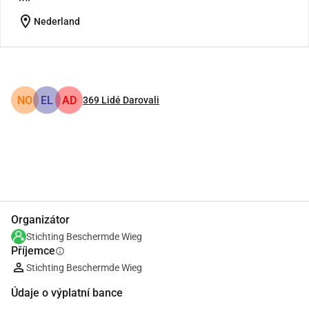
location_on
Nederland
NO
EL
AD
369
Lidé Darovali
Podíl
Darovat
Organizátor
Stichting Beschermde Wieg
Příjemce
info
Stichting Beschermde Wieg
Údaje o výplatní bance