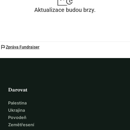
Aktualizace budou brzy.
flag
Zpráva Fundraiser
Darovat
Palestina
Ukrajina
Povodeň
Zemětřesení