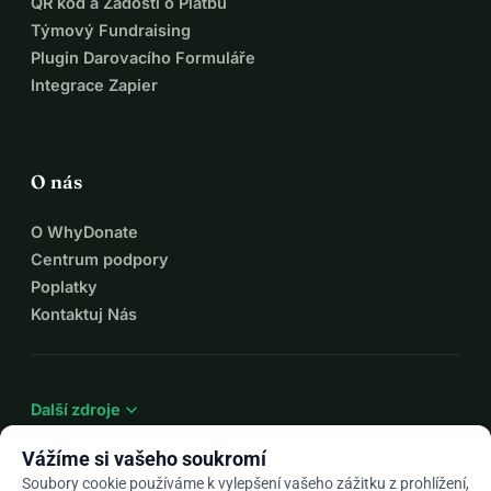
QR kód a Žádosti o Platbu
Týmový Fundraising
Plugin Darovacího Formuláře
Integrace Zapier
O nás
O WhyDonate
Centrum podpory
Poplatky
Kontaktuj Nás
expand_more
Další zdroje
Vážíme si vašeho soukromí
Soubory cookie používáme k vylepšení vašeho zážitku z prohlížení,