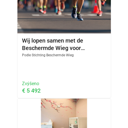
Wij lopen samen met de
Beschermde Wieg voor
kwetsbare zwangeren en baby's.
Podle
Stichting Beschermde Wieg
Zvýšeno
€ 5 492