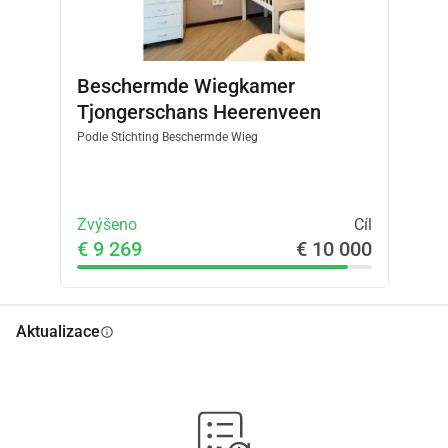
Beschermde Wiegkamer
Tjongerschans Heerenveen
Podle
Stichting Beschermde Wieg
Zvýšeno
Cíl
€ 9 269
€ 10 000
Aktualizace
info