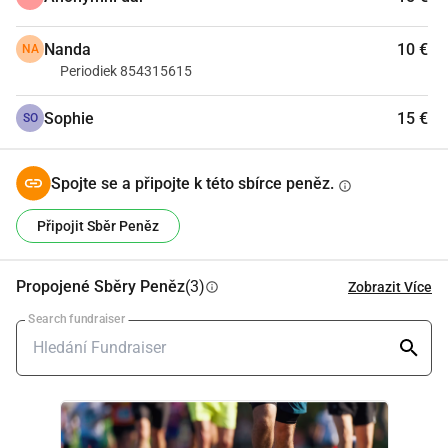
Nanda
10 €
NA
Periodiek 854315615
Sophie
15 €
SO
Spojte se a připojte k této sbírce peněz.
info
Připojit Sběr Peněz
Propojené Sběry Peněz
(3)
Zobrazit Více
info
Search fundraiser