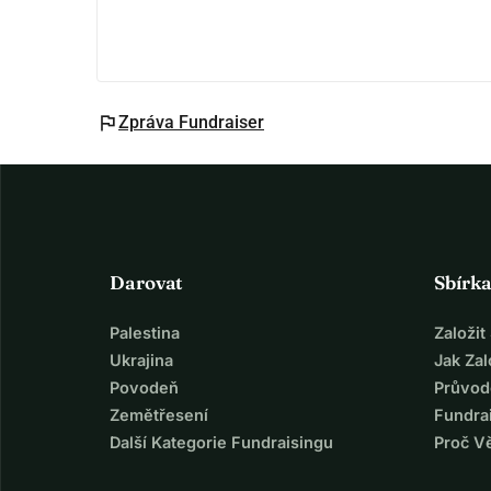
flag
Zpráva Fundraiser
Darovat
Sbírk
Palestina
Založi
Ukrajina
Jak Za
Povodeň
Průvod
Zemětřesení
Fundra
Další Kategorie Fundraisingu
Proč V