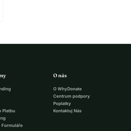
rmy
O nás
nding
O WhyDonate
Centrum podpory
Poplatky
o Platbu
Kontaktuj Nás
ing
o Formuláře