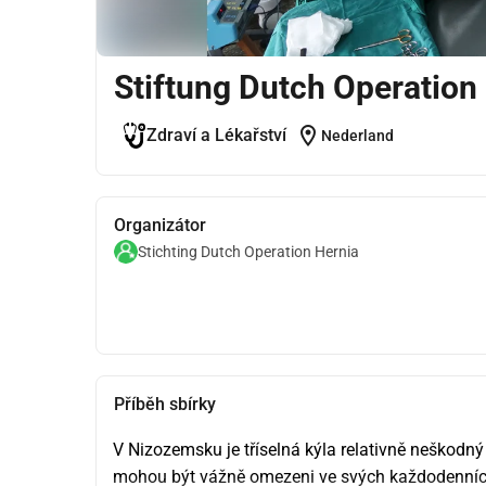
Stiftung Dutch Operation
location_on
Zdraví a Lékařství
Nederland
Organizátor
Stichting Dutch Operation Hernia
Příběh sbírky
V Nizozemsku je tříselná kýla relativně neškodn
mohou být vážně omezeni ve svých každodenních