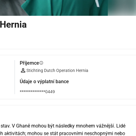
 Hernia
Příjemce
info
Stichting Dutch Operation Hernia
Údaje o výplatní bance
**************0449
ý stav. V Ghaně mohou být následky mnohem vážnější. Lidé 
 aktivitách; mohou se stát pracovními neschopnými nebo 