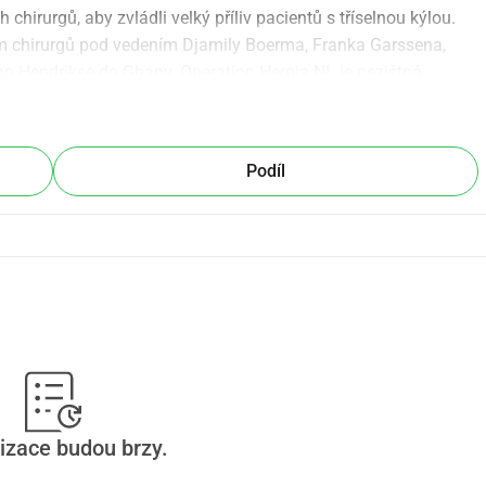
chirurgů, aby zvládli velký příliv pacientů s tříselnou kýlou. 
 chirurgů pod vedením Djamily Boerma, Franka Garssena, 
 Hendrikse do Ghany. Operation Hernia NL je nezištná 
ti nizozemských chirurgů.
Podíl
izace budou brzy.