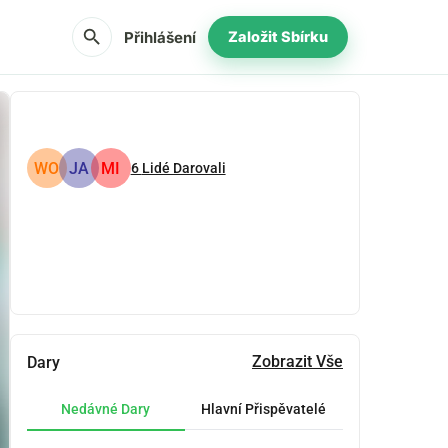
search
Přihlášení
Založit Sbírku
WO
JA
MI
6
Lidé Darovali
Podíl
Darovat
Zobrazit Vše
Dary
Nedávné Dary
Hlavní Přispěvatelé