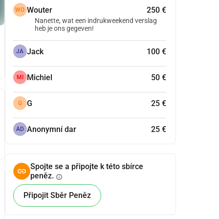
Wouter
250 €
WO
Nanette, wat een indrukweekend verslag
heb je ons gegeven!
Jack
100 €
JA
Michiel
50 €
MI
G
25 €
G
Anonymní dar
25 €
AD
Spojte se a připojte k této sbírce
peněz.
info
Připojit Sběr Peněz