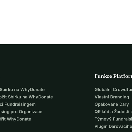
a
Funkce Platfo
t Sbírku na WhyDonate
Globální Crowdfu
ložit Sbírku na WhyDonate
Vlastní Branding
ci Fundraisingem
Opakované Dary
ising pro Organizace
QR kód a Žádosti 
ěřit WhyDonate
Týmový Fundrais
Plugin Darovacíh