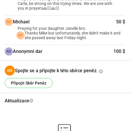
Carla, be strong on this trying times. We are one with
you in prayers🙏🏻🙏🏻
Děkuji,
Michael
50 $
MI
Praying for your daughter Janelle bro.
Thanks Mike but unfortunately, she didn't make it and
DP
she passed away last Friday night.
Anonymní dar
100 $
AD
Spojte se a připojte k této sbírce peněz.
info
Připojit Sběr Peněz
Aktualizace
info