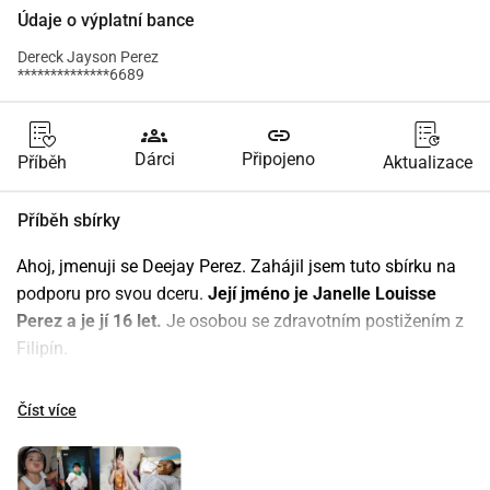
Údaje o výplatní bance
Dereck Jayson Perez
**************6689
groups
link
Dárci
Připojeno
Příběh
Aktualizace
Příběh sbírky
Ahoj, jmenuji se Deejay Perez. Zahájil jsem tuto sbírku na 
podporu pro svou dceru. 
Její jméno je Janelle Louisse 
Perez a je jí 16 let.
 Je osobou se zdravotním postižením z 
Filipín.
Janelle má nádor na mozku (kraniofaryngiom) a ve 3 
Číst více
letech podstoupila kraniotomii (operace mozku). Byla 
opakována 3krát kvůli recidivě nádoru a poslední operace 
byla provedena v roce 2021, která stále nádor neodstranila, 