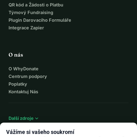
QR kód a Žádosti o Platbu
Týmový Fundraising
Plugin Darovacího Formuláře
Integrace Zapier
O nás
O WhyDonate
Centrum podpory
Poplatky
Kontaktuj Nás
expand_more
Další zdroje
Vážíme si vašeho soukromí