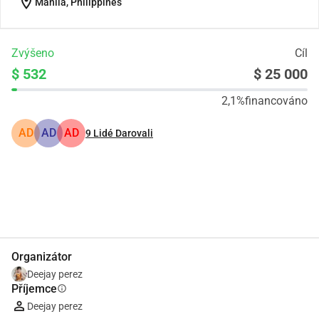
location_on
Manila, Philippines
Zvýšeno
Cíl
$ 532
$ 25 000
2,1%
financováno
AD
AD
AD
9
Lidé Darovali
Podíl
Darovat
Organizátor
Deejay perez
Příjemce
info
Deejay perez