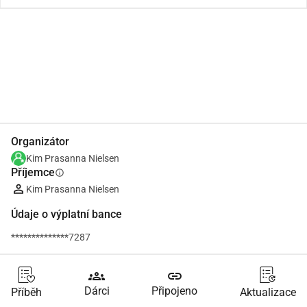
Podíl
Darovat
Organizátor
Kim Prasanna Nielsen
Příjemce
info
Kim Prasanna Nielsen
Údaje o výplatní bance
**************7287
groups
link
Dárci
Připojeno
Příběh
Aktualizace