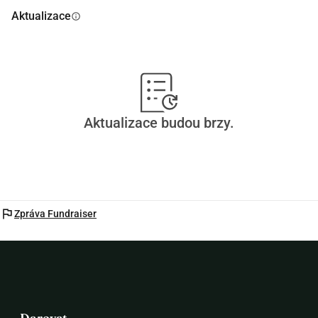
ještě nebylo viděno.
Aktualizace
info
Aktualizace budou brzy.
flag
Zpráva Fundraiser
Darovat