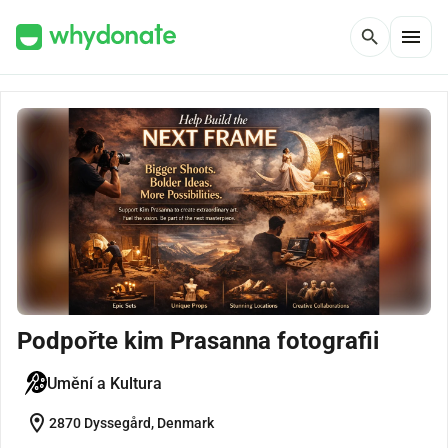
menu
search
Podpořte kim Prasanna fotografii
Umění a Kultura
location_on
2870 Dyssegård, Denmark