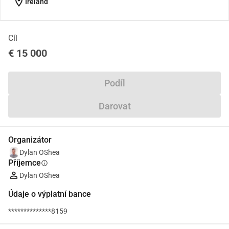
location_on
Ireland
Cíl
€ 15 000
Podíl
Darovat
Organizátor
Dylan OShea
Příjemce
info
Dylan OShea
Údaje o výplatní bance
**************8159