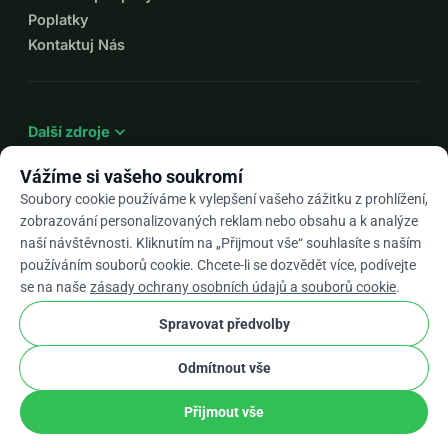
Poplatky
této vzrušující cestě a udělejme vzdělávání přístupnější a 
Kontaktuj Nás
transformačnější než kdy dříve.
Darujte nyní a zajistěte si doživotní bezplatné členství, 
zatímco nám pomáháte revolučním způsobem změnit 
expand_more
Další zdroje
vzdělávání!
Děkujeme za vaši štědrost a víru v sílu vzdělání.
Vážíme si vašeho soukromí
Soubory cookie používáme k vylepšení vašeho zážitku z prohlížení,
zobrazování personalizovaných reklam nebo obsahu a k analýze
arrow_drop_down
Cs
naší návštěvnosti. Kliknutím na „Přijmout vše“ souhlasíte s naším
používáním souborů cookie. Chcete-li se dozvědět více, podívejte
★★★★★
4,9 / 5 na základě 500+ recenzí
se na naše
zásady ochrany osobních údajů a souborů cookie
.
Spravovat předvolby
© 2012–2026
WhyDonate
Soukromí a cookies
Odmítnout vše
cookie
Obchodní podmínky
Nastavení Souborů Cookie
stripe
Vyrobeno v Evropě
★
Ověřený Partner
check
Přijmout vše
Podíl
Darovat