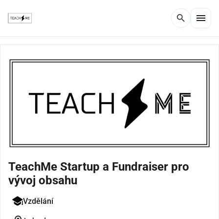
menu
search
TeachMe Startup a Fundraiser pro
vývoj obsahu
Vzdělání