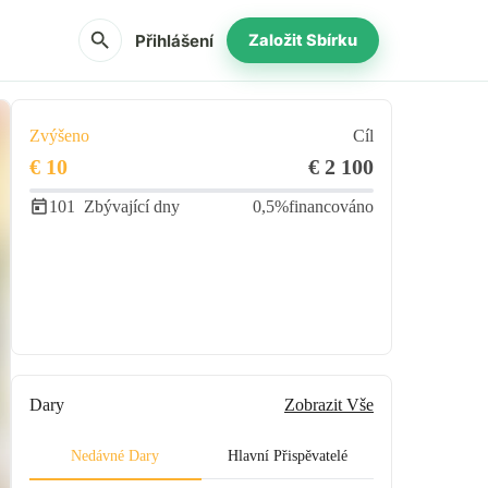
search
Přihlášení
Založit Sbírku
Zvýšeno
Cíl
€ 10
€ 2 100
101
Zbývající dny
0,5%
financováno
Podíl
Darovat
Dary
Zobrazit Vše
Nedávné Dary
Hlavní Přispěvatelé