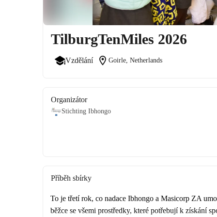
TilburgTenMiles 2026
location_on
Vzdělání
Goirle, Netherlands
Organizátor
Stichting Ibhongo
Příběh sbírky
To je třetí rok, co nadace Ibhongo a Masicorp ZA umo
běžce se všemi prostředky, které potřebují k získání s