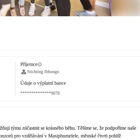
Příjemce
info
Stichting Ibhongo
Údaje o výplatní bance
**************9078
žňují týmu zúčastnit se krásného běhu. Těšíme se, že podpoříme naše 
ponzorů pro vzdělávání v Masiphumelele, městské čtvrti poblíž 