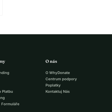
rmy
O nás
nding
O WhyDonate
Centrum podpory
Poplatky
o Platbu
Kontaktuj Nás
ing
o Formuláře