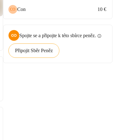
Con
10 €
CO
Spojte se a připojte k této sbírce peněz.
info
Připojit Sběr Peněz