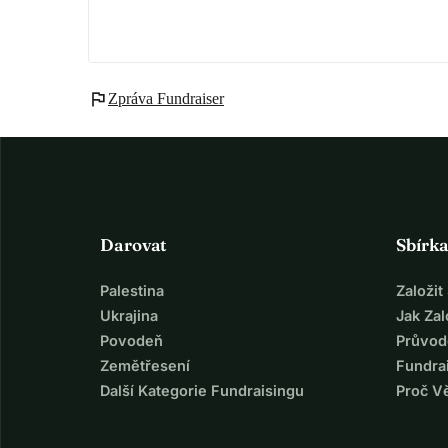
flag
Zpráva Fundraiser
Darovat
Sbírk
Palestina
Založi
Ukrajina
Jak Za
Povodeň
Průvod
Zemětřesení
Fundra
Další Kategorie Fundraisingu
Proč V