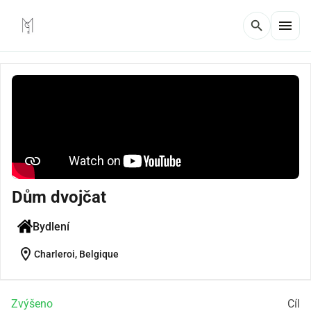
menu
search
Dům dvojčat
Bydlení
location_on
Charleroi, Belgique
Zvýšeno
Cíl