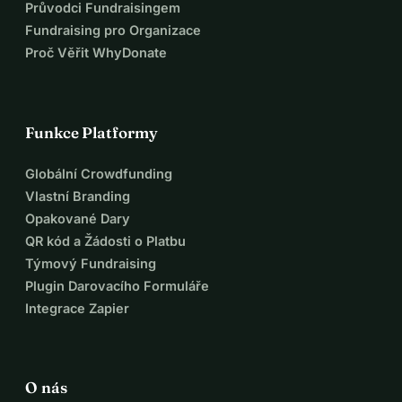
Průvodci Fundraisingem
pro všechny, a zajistit, aby zahrnoval 
Fundraising pro Organizace
Proč Věřit WhyDonate
úpravy podporující dostupnost 
(přizpůsobené označení, inkluzivní 
Funkce Platformy
zákaznický servis).
Díky půjčce od Fintro a vaší případné 
Globální Crowdfunding
Vlastní Branding
podpoře jsem přesvědčen, že mohu 
Opakované Dary
nabídnout jedinečný zážitek 
QR kód a Žádosti o Platbu
Týmový Fundraising
návštěvníkům a zároveň vybudovat 
Plugin Darovacího Formuláře
udržitelnou činnost pro svou 
Integrace Zapier
budoucnost.
Rád bych s vámi nebo členem vašeho 
O nás