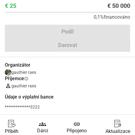
€ 25
€ 50 000
0,1%
financováno
Podíl
Darovat
Organizátor
gauthier raes
Příjemce
info
gauthier raes
Údaje o výplatní bance
**************3222
groups
link
Dárci
Připojeno
Příběh
Aktualizace