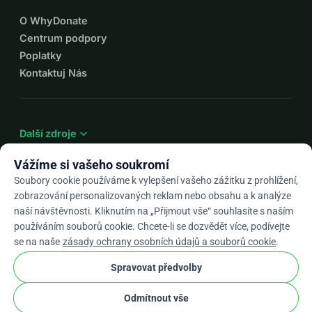
týmu dále projednal tento projekt. 
O WhyDonate
Můžete mě kontaktovat e-mailem na 
Centrum podpory
gauthier.raes@gmail.com nebo sms na 
Poplatky
Kontaktuj Nás
0476593933.
Upřímně vám děkuji za čas věnovaný 
expand_more
mé žádosti a těším se na vaši 
Další zdroje
odpověď.
Vážíme si vašeho soukromí
Soubory cookie používáme k vylepšení vašeho zážitku z prohlížení,
S veškerou vděčností,
zobrazování personalizovaných reklam nebo obsahu a k analýze
arrow_drop_down
Cs
naší návštěvnosti. Kliknutím na „Přijmout vše“ souhlasíte s naším
Raes Gauthier
používáním souborů cookie. Chcete-li se dozvědět více, podívejte
★★★★★
4,9 / 5 na základě 500+ recenzí
se na naše
zásady ochrany osobních údajů a souborů cookie
.
Spravovat předvolby
© 2012–2026
WhyDonate
Soukromí a cookies
Odmítnout vše
cookie
Obchodní podmínky
Nastavení Souborů Cookie