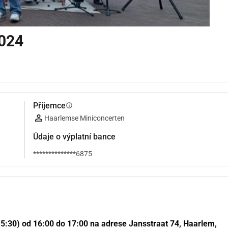
2024
Příjemce
info
Haarlemse Miniconcerten
Údaje o výplatní bance
**************6875
15:30) od 16:00 do 17:00 na adrese Jansstraat 74, Haarlem, 