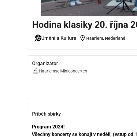
Hodina klasiky 20. října 
location_on
Umění a Kultura
Haarlem, Nederland
Organizátor
Haarlemse Miniconcerten
Příběh sbírky
Program 2024!
Všechny koncerty se konají v neděli, (vstup od 