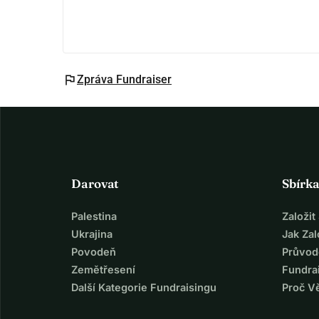
rozsáhlým hudebním rozvojem.
Justus Hoitink, 16 let, žije v Dordrechtu. Začal hr
klasické hudbě. Na Prinses Christina Jazz Conco
klasickým Young Talent Orchestra vyhrál druhé 
flag
Zpráva Fundraiser
Darovat
Sbírk
Palestina
Založi
Ukrajina
Jak Za
Povodeň
Průvod
Zemětřesení
Fundra
Další Kategorie Fundraisingu
Proč V