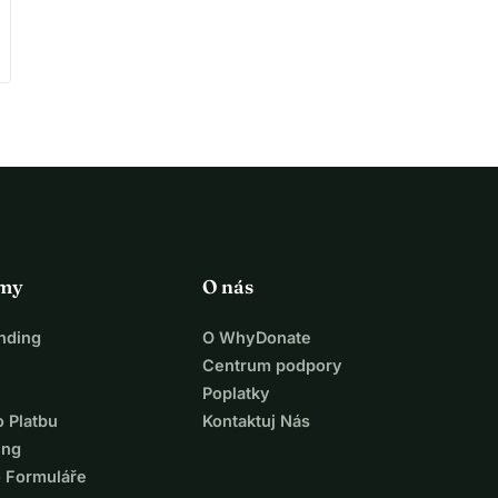
rmy
O nás
nding
O WhyDonate
Centrum podpory
Poplatky
o Platbu
Kontaktuj Nás
ing
o Formuláře