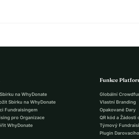
át na trumpetu ve věku pěti let a vystupuje jak v jazzu, tak v 
urs 2023 získal cenu diváků s HMD Jazz Quartet, a s 
místo během národního orchestrálního soutěže v roce 2024.
a
Funkce Platfo
t Sbírku na WhyDonate
Globální Crowdfu
ložit Sbírku na WhyDonate
Vlastní Branding
ci Fundraisingem
Opakované Dary
ising pro Organizace
QR kód a Žádosti 
ěřit WhyDonate
Týmový Fundrais
Plugin Darovacíh