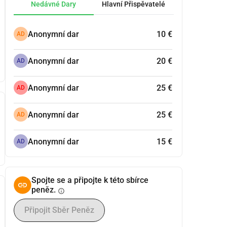
Nedávné Dary
Hlavní Přispěvatelé
Anonymní dar
10 €
AD
Anonymní dar
20 €
AD
Anonymní dar
25 €
AD
Anonymní dar
25 €
AD
Anonymní dar
15 €
AD
Spojte se a připojte k této sbírce
peněz.
info
Připojit Sběr Peněz