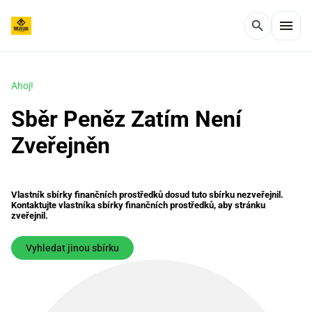
menu
search
Ahoj!
Sběr Peněz Zatím Není
Zveřejněn
Vlastník sbírky finančních prostředků dosud tuto sbírku nezveřejnil.
Kontaktujte vlastníka sbírky finančních prostředků, aby stránku
zveřejnil.
Vyhledat jinou sbírku