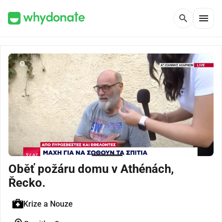
menu
search
Oběť požáru domu v Athénách,
Řecko.
Krize a Nouze