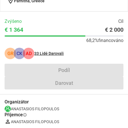
location_on
Parnitha, Greece
Zvýšeno
Cíl
€ 1 364
€ 2 000
68,2%
financováno
GR
CK
AD
33
Lidé Darovali
Podíl
Darovat
Organizátor
ANASTASIOS FILOPOULOS
Příjemce
info
ANASTASIOS FILOPOULOS