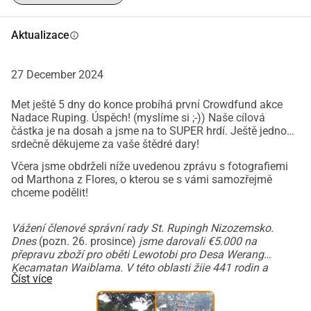
Aktualizace
info
27 December 2024
Met ještě 5 dny do konce probíhá první Crowdfund akce
Nadace Ruping. Úspěch! (myslíme si ;-)) Naše cílová
Minimálně devět mrtvých po 
částka je na dosah a jsme na to SUPER hrdí. Ještě jednou
srdečně děkujeme za vaše štědré dary!
erupci vulkánu na 
Včera jsme obdrželi níže uvedenou zprávu s fotografiemi
od Marthona z Flores, o kterou se s vámi samozřejmě
indonéském ostrově Flores
chceme podělit!
Na indonéském ostrově Flores došlo k erupci vulkánu 
Vážení členové správní rady St. Rupingh Nizozemsko.
Lewotobi Laki-Laki, aktivního vulkánu na východní části 
Dnes
(pozn. 26. prosince)
jsme darovali €5.000 na
přepravu zboží pro oběti Lewotobi pro Desa Werang
ostrova, v pondělí. Při této události zemřelo nejméně 
Kecamatan Waiblama. V této oblasti žije 441 rodin a
devět lidí, informuje Reuters.
Číst více
celkem 2.248 lidí žije v desa Werang.
Vulkán vybuchl kolem půlnoci místního času, což mnohé 
obyvatele překvapilo ve spánku. Oběti se nacházely v 