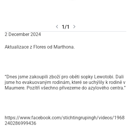
chevron_left
chevron_right
1/1
2 December 2024
Aktualizace z Flores od Marthona.
“Dnes jsme zakoupili zboží pro oběti sopky Lewotobi. Dali
jsme ho evakuovaným rodinám, které se uchýlily k rodině v
Maumere. Pozítří všechno přivezeme do azylového centra.”
https://www.facebook.com/stichtingrupingh/videos/1968
240286999436