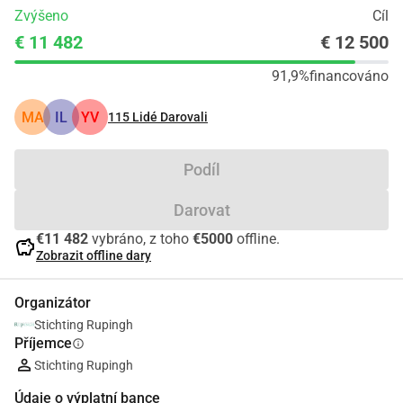
Zvýšeno
Cíl
€ 11 482
€ 12 500
91,9%
financováno
MA
IL
YV
115
Lidé Darovali
Podíl
Darovat
€11 482
vybráno, z toho
€5000
offline.
savings
Zobrazit offline dary
Organizátor
Stichting Rupingh
Příjemce
info
Stichting Rupingh
Údaje o výplatní bance