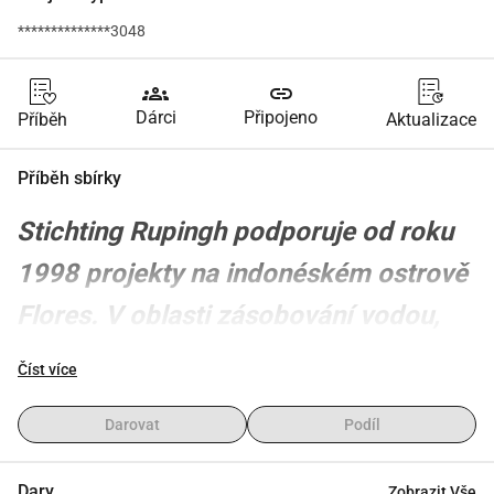
**************3048
groups
link
Dárci
Připojeno
Příběh
Aktualizace
Příběh sbírky
Stichting Rupingh podporuje od roku 
1998 projekty na indonéském ostrově 
Flores. V oblasti zásobování vodou, 
zdraví a vzdělávání. Také podporuje 
Číst více
nadaci děti z chudších rodin v útulcích 
Darovat
Podíl
nebo kampongách.
Dary
Zobrazit Vše