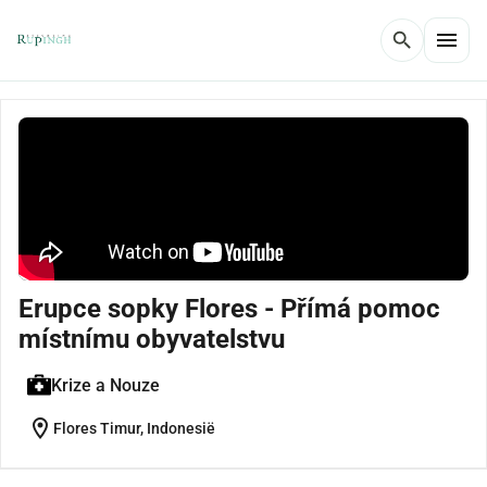
menu
search
Erupce sopky Flores - Přímá pomoc
místnímu obyvatelstvu
Krize a Nouze
location_on
Flores Timur, Indonesië