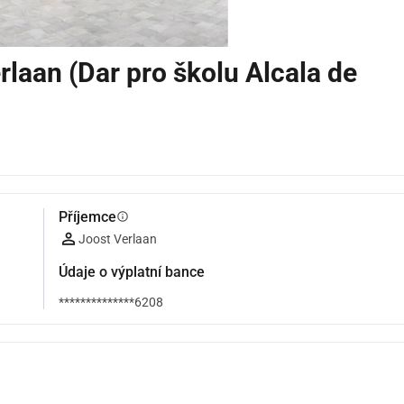
laan (Dar pro školu Alcala de
Příjemce
info
Joost Verlaan
Údaje o výplatní bance
**************6208