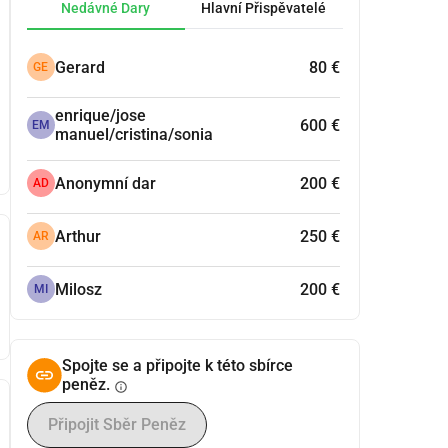
Nedávné Dary
Hlavní Přispěvatelé
Gerard
80 €
GE
enrique/jose
600 €
EM
manuel/cristina/sonia
Anonymní dar
200 €
AD
Arthur
250 €
AR
Milosz
200 €
MI
Spojte se a připojte k této sbírce
peněz.
info
Připojit Sběr Peněz