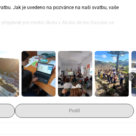
vatbu. Jak je uvedeno na pozvánce na naši svatbu, vaše 
 příspěvek pro místní školu v Alcala de los Gazules ve 
ání považujeme za velmi důležité a doufáme, že s vaší 
í projekty ve škole, jako například:
odporu a přítomnost. Jakmile budou novinky, budeme vás 
Podíl
ím odkazu:
%C3%A1-de-los-Gazules-100067040885512/