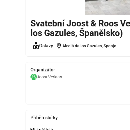
Svatební Joost & Roos Ver
los Gazules, Španělsko)
location_on
Oslavy
Alcalá de los Gazules, Spanje
Organizátor
Joost Verlaan
Příběh sbírky
Milí přátelé,