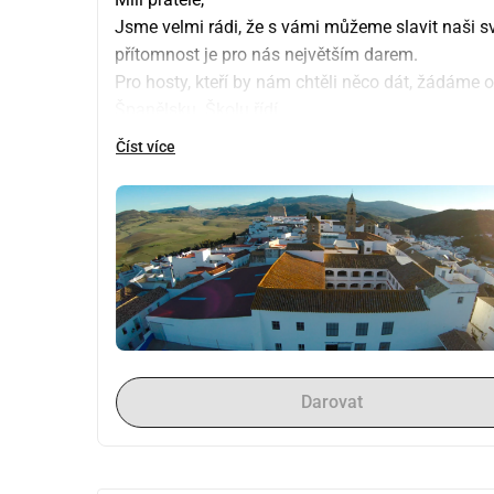
Jsme velmi rádi, že s vámi můžeme slavit naši s
přítomnost je pro nás největším darem.
Pro hosty, kteří by nám chtěli něco dát, žádáme o
Španělsku. Školu řídí
SAFA (Sagrada Familia). Místní a dostupné vzděl
Číst více
pomocí ho budeme moci podpořit.
Postaráme se, aby byly peníze použity na konkrétn
 nový nábytek
 klimatizace
 oprava hřiště
Ještě jednou vám moc děkujeme za vaši lásku, p
informovat.
Darovat
Další informace o škole naleznete na následujíc
https://www.safabeaterio.es/
https://www.facebook.com/p/EEPP-SAFA-Alcal