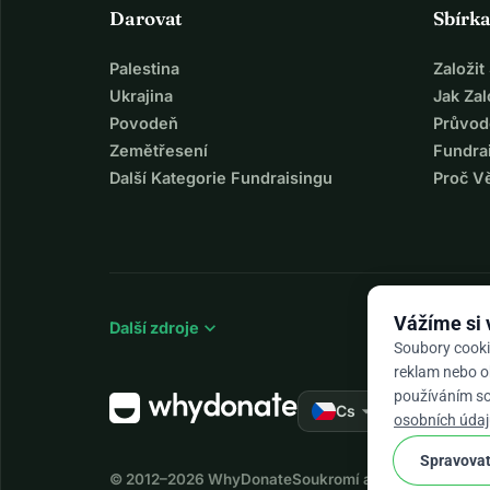
Darovat
Sbírk
Palestina
Založi
Ukrajina
Jak Za
Povodeň
Průvod
Zemětřesení
Fundra
Další Kategorie Fundraisingu
Proč V
Vážíme si
expand_more
Další zdroje
Soubory cooki
reklam nebo ob
používáním sou
arrow_drop_down
★★★★★
Cs
4,
osobních údaj
Spravovat
© 2012–2026
WhyDonate
Soukromí a cookies
Obchodn