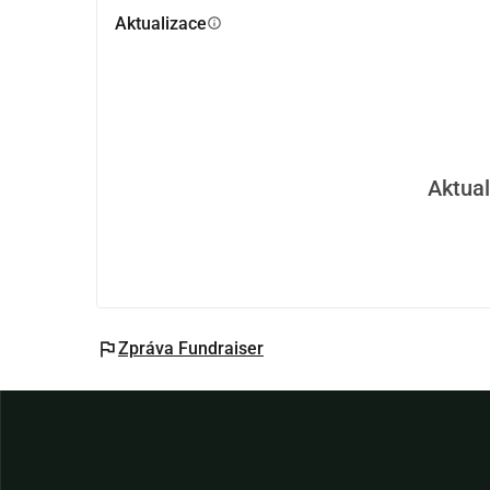
Pokud máte další otázky, neváhejte nás kontakto
Aktualizace
info
Aktual
flag
Zpráva Fundraiser