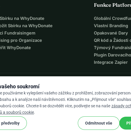
a
Funkce Platfo
t Sbírku na WhyDonate
Globální Crowdfu
ložit Sbírku na WhyDonate
Vlastní Branding
ci Fundraisingem
Opakované Dary
ising pro Organizace
QR kód a Žádosti 
ěřit WhyDonate
Týmový Fundrais
Plugin Darovacíh
Integrace Zapier
 vašeho soukromí
e používáme k vylepšení vašeho zážitku z prohlížení, zobrazování perso
sahu a k analýze naší návštěvnosti. Kliknutím na „Přijmout vše“ souhlas
borů cookie. Chcete-li se dozvědět více, podívejte se na naše
zásady oc
9 / 5 na základě 500+ recenzí
ů a souborů cookie
.
 předvolby
Odmítnout vše
Př
cookie
í podmínky
Nastavení Souborů Cookie