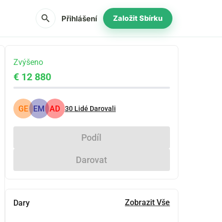
search
Přihlášení
Založit Sbírku
Zvýšeno
€ 12 880
GE
EM
AD
30
Lidé Darovali
Podíl
Darovat
Zobrazit Vše
Dary