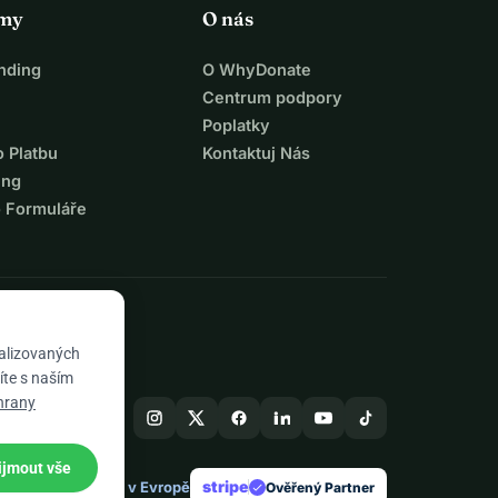
rmy
O nás
nding
O WhyDonate
Centrum podpory
Poplatky
o Platbu
Kontaktuj Nás
ing
o Formuláře
nalizovaných
íte s naším
hrany
ijmout vše
stripe
Vyrobeno v Evropě
★
Ověřený Partner
check