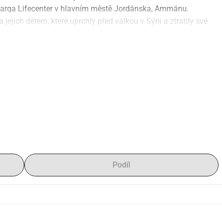
arqa Lifecenter v hlavním městě Jordánska, Ammánu.
jich dětem, které uprchly před válkou v Sýrii a ztratily své 
ude moci být vybaveno potřebnými věcmi, abychom mohli těmto 
do přijatelně dobrého stavu a zrealizovali zahradu. Zbytek 
ho vybavení pro děti.
Podíl