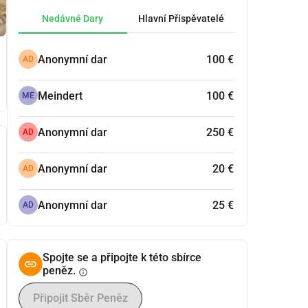
Nedávné Dary
Hlavní Přispěvatelé
Anonymní dar
100 €
AD
Meindert
100 €
ME
Anonymní dar
250 €
AD
Anonymní dar
20 €
AD
Anonymní dar
25 €
AD
Spojte se a připojte k této sbírce
peněz.
info
Připojit Sběr Peněz