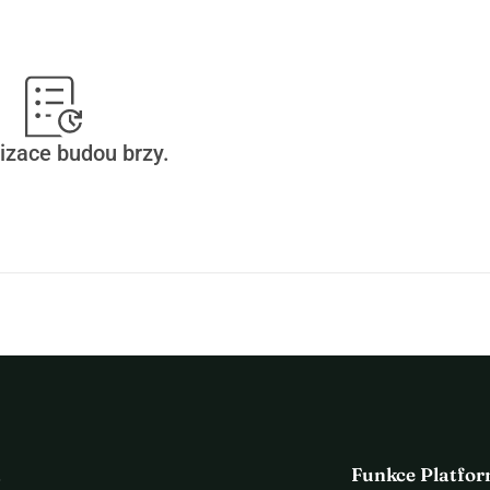
izace budou brzy.
a
Funkce Platfo