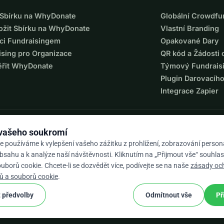
t Sbírku na WhyDonate
Globální Crowdfu
ložit Sbírku na WhyDonate
Vlastní Branding
ci Fundraisingem
Opakované Dary
ising pro Organizace
QR kód a Žádosti 
ěřit WhyDonate
Týmový Fundrais
Plugin Darovacíh
Integrace Zapier
 vašeho soukromí
e používáme k vylepšení vašeho zážitku z prohlížení, zobrazování perso
sahu a k analýze naší návštěvnosti. Kliknutím na „Přijmout vše“ souhlas
borů cookie. Chcete-li se dozvědět více, podívejte se na naše
zásady oc
9 / 5 na základě 500+ recenzí
ů a souborů cookie
.
 předvolby
Odmítnout vše
Př
cookie
í podmínky
Nastavení Souborů Cookie