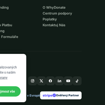
nding
O WhyDonate
Centrum podpory
Poplatky
o Platbu
Kontaktuj Nás
ing
o Formuláře
nalizovaných
íte s naším
hrany
ijmout vše
stripe
Vyrobeno v Evropě
★
Ověřený Partner
check