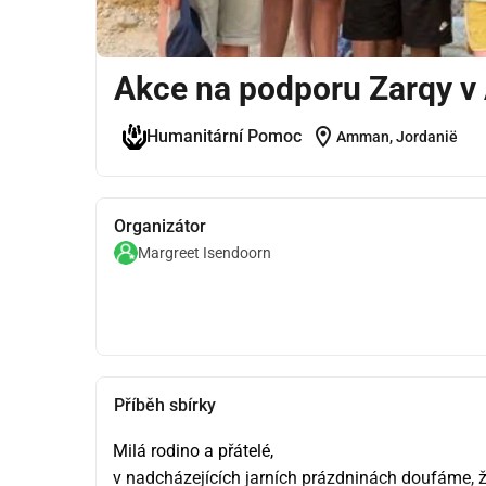
Akce na podporu Zarqy 
location_on
Humanitární Pomoc
Amman, Jordanië
Organizátor
Margreet Isendoorn
Příběh sbírky
Milá rodino a přátelé,
v nadcházejících jarních prázdninách doufáme, 