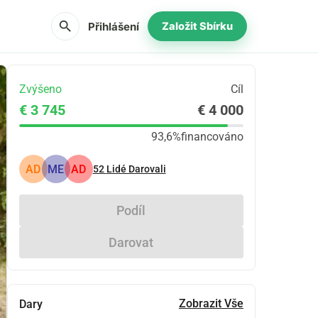
search
Přihlášení
Založit Sbírku
Zvýšeno
Cíl
€ 3 745
€ 4 000
93,6%
financováno
AD
ME
AD
52
Lidé Darovali
Podíl
Darovat
Zobrazit Vše
Dary