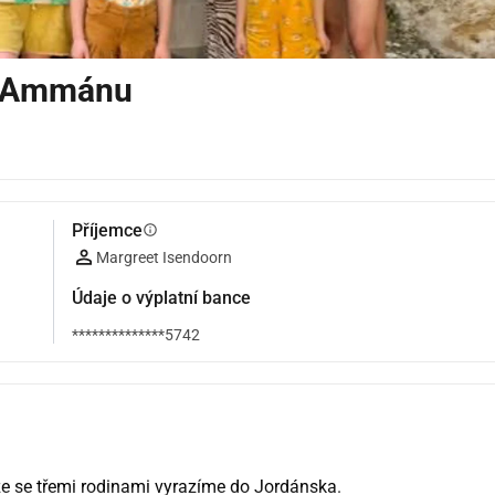
v Ammánu
Příjemce
info
Margreet Isendoorn
Údaje o výplatní bance
**************5742
že se třemi rodinami vyrazíme do Jordánska.