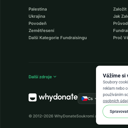
Palestina
Založi
Ukrajina
Jak Za
Povodeň
Průvod
Zemětřesení
Fundra
Další Kategorie Fundraisingu
Proč V
Vážíme si
expand_more
Další zdroje
Soubory cooki
reklam nebo ob
používáním sou
arrow_drop_down
★★★★★
Cs
4,
osobních údaj
Spravovat
© 2012–2026
WhyDonate
Soukromí a cookies
Obchodn