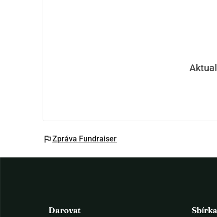
Aktual
flag
Zpráva Fundraiser
Darovat
Sbírk