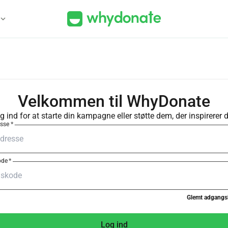
xpand_more
Velkommen til WhyDonate
g ind for at starte din kampagne eller støtte dem, der inspirerer d
esse
*
ode
*
Glemt adgangs
Log ind