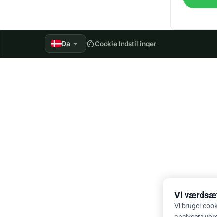
arrow_drop_down
Da
cookie
Cookie Indstillinger
Vi værdsætt
Vi bruger cook
analysere vores