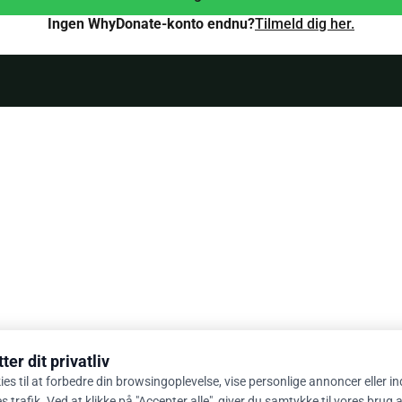
Ingen WhyDonate-konto endnu?
Tilmeld dig her.
er dit privatliv
ies til at forbedre din browsingoplevelse, vise personlige annoncer eller i
 trafik. Ved at klikke på "Accepter alle", giver du samtykke til vores brug 