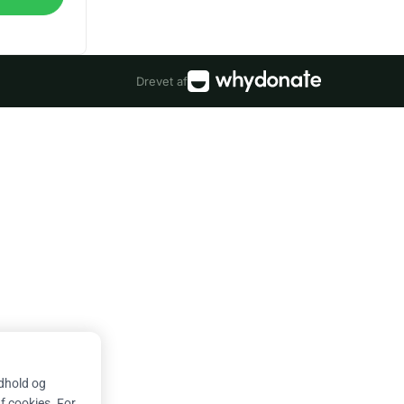
Drevet af
ndhold og
af cookies. For