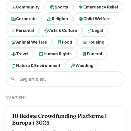
groups
sports_soccer
emergency
Community
Sports
Emergency Relief
corporate_fare
church
child_care
Corporate
Religion
Child Welfare
person
palette
gavel
Personal
Arts & Culture
Legal
pets
restaurant
house
Animal Welfare
Food
Housing
flight
balance
local_florist
Travel
Human Rights
Funeral
eco
celebration
Nature & Environment
Wedding
search
59 artikler
volunteer_activism
10 Bedste Crowdfunding Platforme i
Europa i 2025