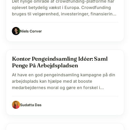
Det nylige område af crowdfunding-platforme har
oplevet betydelig vækst i Europa. Crowdfunding
bruges til velgørenhed, investeringer, finansiering
af virksomheder og personlige behov. Mange
mennesker bruger en del tid på at donere til
Niels Corver
utallige formål gennem crowdfunding for
filantropiske aktiviteter. Med den intensive brug af
teknologi, især sociale medier, har crowdfunding
udviklet sig til et nyt…
corporate_fare
Kontor Pengeindsamling Idéer: Saml
Penge På Arbejdspladsen
At have en god pengeindsamling kampagne på din
arbejdsplads kan hjælpe med at booste
medarbejdernes moral og gøre en forskel i
samfundet. Samtidig indsamler virksomheder
penge til samfundet og opbygger også fællesskab
Sudatta Das
blandt kolleger. Målet med kontor pengeindsamling
er at rejse penge, men de forskellige teknikker og
krav, der er involveret, kan være meget
forskellige…