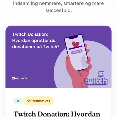
indsamling nemmere, smartere og mere
succesfuld.
star
Fremhævet
Twitch Donation: Hvordan