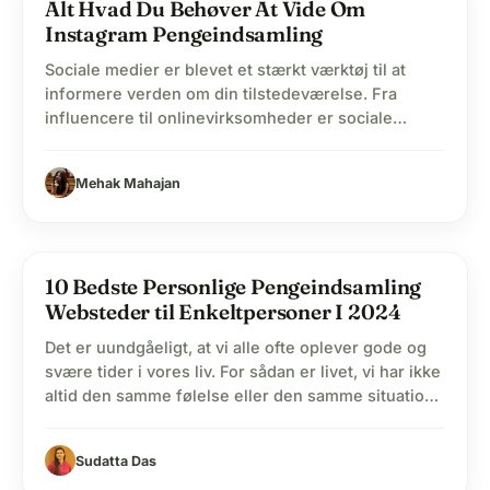
lightbulb
Alt Hvad Du Behøver At Vide Om
Instagram Pengeindsamling
Sociale medier er blevet et stærkt værktøj til at
informere verden om din tilstedeværelse. Fra
influencere til onlinevirksomheder er sociale
medier blevet en stor indtægtskilde for mange
mennesker. Ved at udnytte kraften i de sociale
Mehak Mahajan
medier kan man opnå en god indkomst til sit
underhold. Men vidste du, at sociale medier også
er blevet et…
10 Bedste Personlige Pengeindsamling
Websteder til Enkeltpersoner I 2024
Det er uundgåeligt, at vi alle ofte oplever gode og
svære tider i vores liv. For sådan er livet, vi har ikke
altid den samme følelse eller den samme situation
at forholde os til. I lyset af scenarierne for en
massiv pandemi har mental sundhed været i fokus.
Sudatta Das
Pandemien har fået os til at indse,…