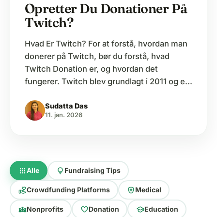
Opretter Du Donationer På
Twitch?
Hvad Er Twitch? For at forstå, hvordan man
donerer på Twitch, bør du forstå, hvad
Twitch Donation er, og hvordan det
fungerer. Twitch blev grundlagt i 2011 og er
en platform, der lader folk se live
Sudatta Das
videostreaming. Det indeholder en bred
11. jan. 2026
vifte af indhold, herunder spil, musik og
Q&A-sessioner. Det startede oprindeligt
som et spinoff…
apps
lightbulb
Alle
Fundraising Tips
volunteer_activism
health_and_safety
Crowdfunding Platforms
Medical
diversity_3
favorite
school
Nonprofits
Donation
Education