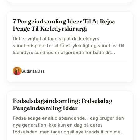
pets
7 Pengeindsamling Ideer Til At Rejse
Penge Til Kæledyrskirurgi
Det er vigtigt at tage sig af dit kæledyrs
sundhedspleje for at få et lykkeligt og sundt liv. Dit
kæledyrs sundhed er afgørende for både dit
kæledyr og dine familiemedlemmer, da du kan
redde alle fra forebyggelige sygdomme og
Sudatta Das
parasitbekæmpelse. Regelmæssige
helbredsundersøgelser af kæledyr er nyttige til
tidlig diagnosticering af sygdomme og
forebyggende tiltag. Selvom…
person
Fødselsdagsindsamling: Fødselsdag
Pengeindsamling Idéer
Fødselsdage er altid spændende. I dag bruger den
nye generation ikke kun en dag på deres
fødselsdag, men tager også nye trends til sig med
fødselsdagsuger. Alle fejrer deres fødselsdag ved