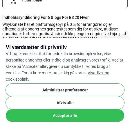
Indtast beløb
EUR
Indholdssyndikering For 6 Blogs For ES 20 Hver
WhyDonate har et platformsgebyr på 0 % for arrangører og er
afhængig af donorernes generøsitet som dig for at sikre, at disse
donationer forbliver gratis. Juster drikkepengemængden ved hjælp af
skyderen, eller indtast et brugerdefineret tip nedenfor.
Vi værdsætter dit privatliv
0%
Vi bruger cookies til at forbedre din browsingoplevelse, vise
personlige annoncer eller indhold og analysere vores trafik. Ved at
klikke på "Accepter alle", giver du samtykke til vores brug af
Indtast Brugerdefineret Tip
cookies. For at lære mere, tag et kig på vores
privatlivs- og
cookiepolitik
.
Næste
Administrer præferencer
Afvis alle
arrow_drop_down
Da
cookie
Accepter alle