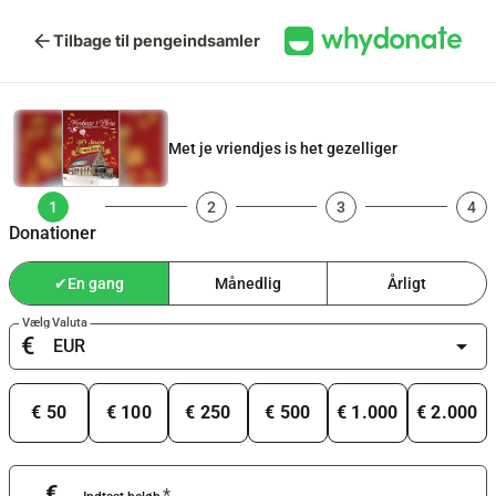
arrow_back
Tilbage til pengeindsamler
Met je vriendjes is het gezelliger
1
2
3
4
Donationer
✔
En gang
Månedlig
Årligt
Vælg Valuta
€
arrow_drop_down
€ 50
€ 100
€ 250
€ 500
€ 1.000
€ 2.000
€
*