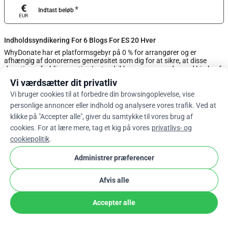
€
*
Indtast beløb
EUR
Indholdssyndikering For 6 Blogs For ES 20 Hver
WhyDonate har et platformsgebyr på 0 % for arrangører og er
afhængig af donorernes generøsitet som dig for at sikre, at disse
donationer forbliver gratis. Juster drikkepengemængden ved hjælp af
skyderen, eller indtast et brugerdefineret tip nedenfor.
Vi værdsætter dit privatliv
Vi bruger cookies til at forbedre din browsingoplevelse, vise
0%
personlige annoncer eller indhold og analysere vores trafik. Ved at
klikke på "Accepter alle", giver du samtykke til vores brug af
cookies. For at lære mere, tag et kig på vores
privatlivs- og
Indtast Brugerdefineret Tip
cookiepolitik
.
Næste
Administrer præferencer
Afvis alle
arrow_drop_down
Da
cookie
Accepter alle