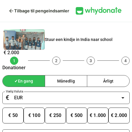
arrow_back
Tilbage til pengeindsamler
Stuur een kindje in India naar school
€ 2.000
1
2
3
4
Donationer
✔
En gang
Månedlig
Årligt
Vælg Valuta
€
arrow_drop_down
€ 50
€ 100
€ 250
€ 500
€ 1.000
€ 2.000