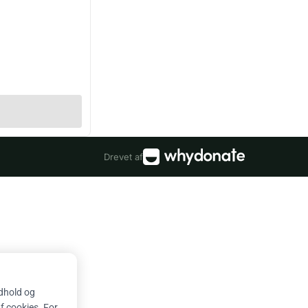
Drevet af
ndhold og
af cookies. For