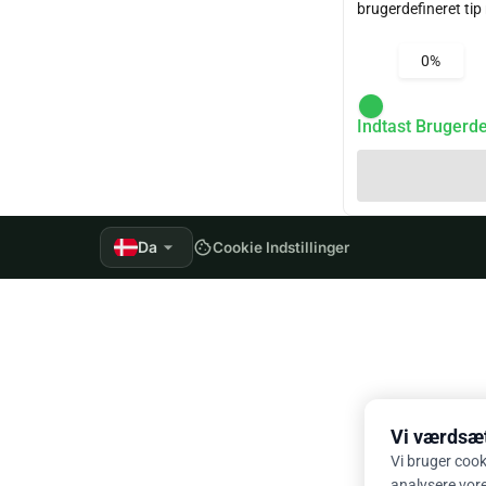
brugerdefineret tip
0%
Indtast Brugerde
arrow_drop_down
Da
cookie
Cookie Indstillinger
Vi værdsætt
Vi bruger cook
analysere vores