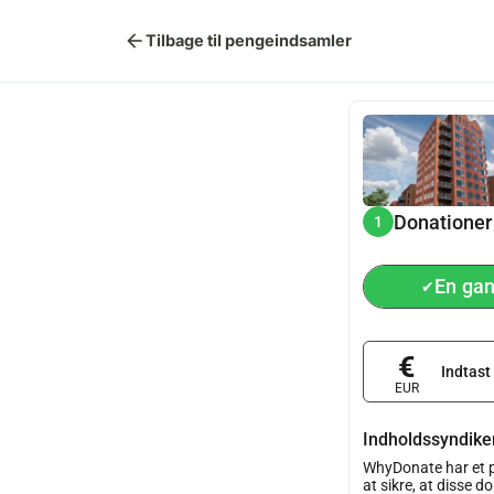
arrow_back
Tilbage til pengeindsamler
Donationer
1
En ga
✔
€
Indtast
EUR
Indholdssyndiker
WhyDonate har et p
at sikre, at disse 