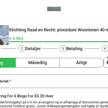
Stichting Raad en Recht: procedure Woontoren 40 m
Uithoorn
€ 4.963
Detaljer
Betaling
2
3
4
V
ng
Månedlig
Årligt
*
 beløb
ing For 6 Blogs For ES 20 Hver
latformsgebyr på 0 % for arrangører og er afhængig af donorernes gener
donationer forbliver gratis. Juster drikkepengemængden ved hjælp af skydere