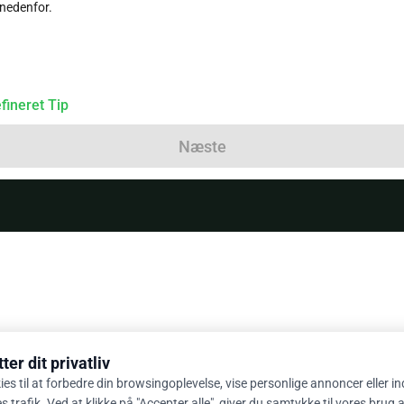
 nedenfor.
fineret Tip
Næste
er dit privatliv
ies til at forbedre din browsingoplevelse, vise personlige annoncer eller i
 trafik. Ved at klikke på "Accepter alle", giver du samtykke til vores brug 