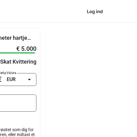
Log ind
eter hartje
€ 5.000
Skat Kvittering
ælg Valuta
€
arrow_drop_down
øsitet som dig for
n, eller indtast et