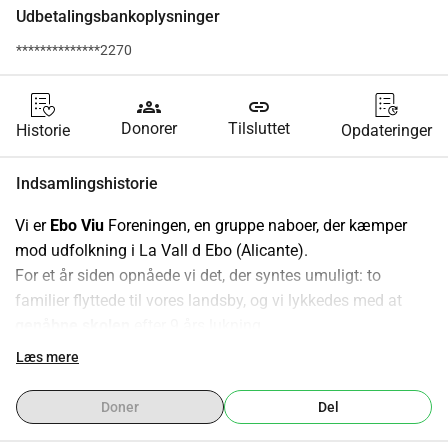
Udbetalingsbankoplysninger
**************2270
groups
link
Donorer
Tilsluttet
Historie
Opdateringer
Indsamlingshistorie
Vi er 
Ebo Viu
 Foreningen, en gruppe naboer, der kæmper 
mod udfolkning i La Vall d Ebo (Alicante).
For et år siden opnåede vi det, der syntes umuligt: to 
familier flyttede til vores landsby, og vi lykkedes med at 
genåbne skolen
 efter 9 års lukning.
Problemet er presserende: tre familier ønsker at flytte ind nu 
Læs mere
og har ingen steder at bo.
Vores største udfordring lige nu er 
manglen på boliger
: der 
Doner
Del
er tomme huse, men de er enten i ruiner eller i meget dårlig 