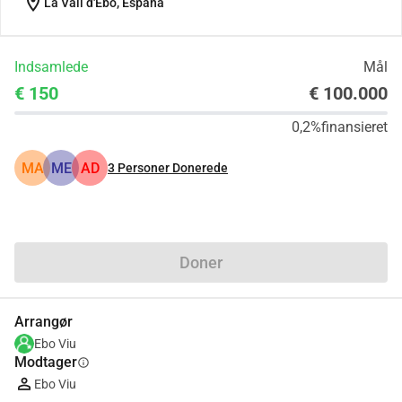
location_on
La Vall d'Ebo, España
Indsamlede
Mål
€ 150
€ 100.000
0,2%
finansieret
MA
ME
AD
3
Personer Donerede
Del
Doner
Arrangør
Ebo Viu
Modtager
info
Ebo Viu