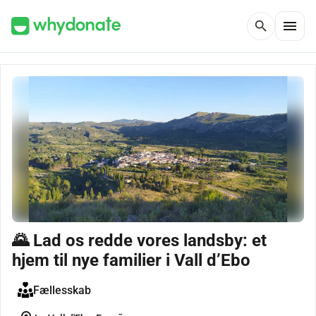
menu
search
🌄 Lad os redde vores landsby: et
hjem til nye familier i Vall d’Ebo
Fællesskab