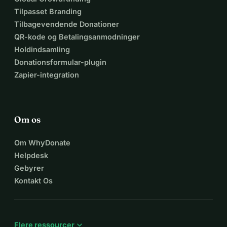
Tilpasset Branding
Tilbagevendende Donationer
QR-kode og Betalingsanmodninger
Holdindsamling
Donationsformular-plugin
Zapier-integration
Om os
Om WhyDonate
Helpdesk
Gebyrer
Kontakt Os
expand_more
Flere ressourcer